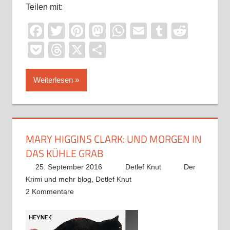
Teilen mit:
Facebook
Twitter
Pinterest
Mastodon
WhatsApp
Email
Tumblr
Reddi
Pocket
Threads
X
Teilen
Weiterlesen
MARY HIGGINS CLARK: UND MORGEN IN
DAS KÜHLE GRAB
25. September 2016
Detlef Knut
Der
Krimi und mehr blog
,
Detlef Knut
2 Kommentare