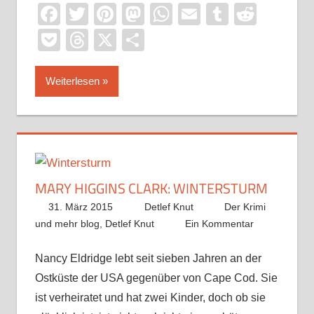
Facebook
Twitter
Pinterest
Mastodon
WhatsApp
Email
Tumblr
Reddi
Pocket
Threads
X
Teilen
Weiterlesen
MARY HIGGINS CLARK: WINTERSTURM
31. März 2015
Detlef Knut
Der Krimi
und mehr blog
,
Detlef Knut
Ein Kommentar
Nancy Eldridge lebt seit sieben Jahren an der
Ostküste der USA gegenüber von Cape Cod. Sie
ist verheiratet und hat zwei Kinder, doch ob sie