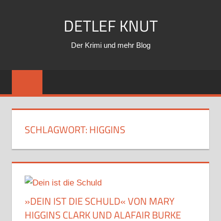
Zum
DETLEF KNUT
Inhalt
springen
Der Krimi und mehr Blog
SCHLAGWORT:
HIGGINS
»DEIN IST DIE SCHULD« VON MARY
HIGGINS CLARK UND ALAFAIR BURKE