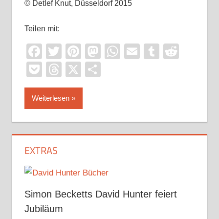
© Detlef Knut, Düsseldorf 2015
Teilen mit:
Facebook
Twitter
Pinterest
Mastodon
WhatsApp
Email
Tumblr
Reddi
Pocket
Threads
X
Teilen
Weiterlesen
EXTRAS
Simon Becketts David Hunter feiert
Jubiläum