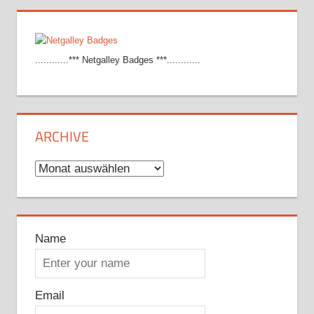
............*** Netgalley Badges ***............
ARCHIVE
Archive
Name
Email