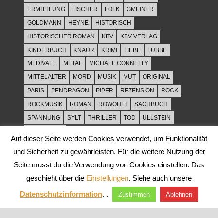
ERMITTLUNG
FISCHER
FOLK
GMEINER
GOLDMANN
HEYNE
HISTORISCH
HISTORISCHER ROMAN
KBV
KBV VERLAG
KINDERBUCH
KNAUR
KRIMI
LIEBE
LÜBBE
MEDIVAEL
METAL
MICHAEL CONNELLY
MITTELALTER
MORD
MUSIK
MUT
ORIGINAL
PARIS
PENDRAGON
PIPER
REZENSION
ROCK
ROCKMUSIK
ROMAN
ROWOHLT
SACHBUCH
SPANNUNG
SYLT
THRILLER
TOD
ULLSTEIN
WEIHNACHT
Auf dieser Seite werden Cookies verwendet, um Funktionalität
und Sicherheit zu gewährleisten. Für die weitere Nutzung der
Seite musst du die Verwendung von Cookies einstellen. Das
geschieht über die
Einstellungen
. Siehe auch unsere
Datenschutzinformation
. .
Zustimmen
Ablehnen
WordPress-Theme: Tortuga von ThemeZee.