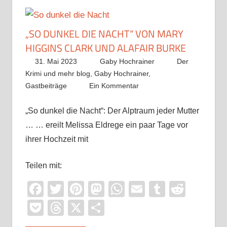
„SO DUNKEL DIE NACHT“ VON MARY
HIGGINS CLARK UND ALAFAIR BURKE
31. Mai 2023
Gaby Hochrainer
Der
Krimi und mehr blog
,
Gaby Hochrainer
,
Gastbeiträge
Ein Kommentar
„So dunkel die Nacht“: Der Alptraum jeder Mutter
… … ereilt Melissa Eldrege ein paar Tage vor
ihrer Hochzeit mit
Teilen mit:
Facebook
Twitter
Pinterest
Mastodon
WhatsApp
Email
Tumblr
Reddi
Pocket
Threads
X
Teilen