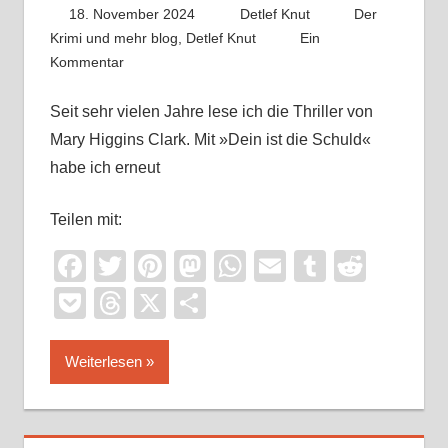
18. November 2024
Detlef Knut
Der
Krimi und mehr blog
,
Detlef Knut
Ein
Kommentar
Seit sehr vielen Jahre lese ich die Thriller von
Mary Higgins Clark. Mit »Dein ist die Schuld«
habe ich erneut
Teilen mit:
Facebook
Twitter
Pinterest
Mastodon
WhatsApp
Email
Tumblr
Reddi
Pocket
Threads
X
Teilen
Weiterlesen