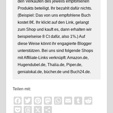
den Verkäufen des jeweils empfohlenen
Produkts beteiligt. Ihr bezahlt dafür nichts.
(Beispiel: Das von uns empfohlene Buch
kostet 8€. Ihr klickt auf den Link, gelangt
zum Shop und kauft es, dann erhalten wir
beispielseise 8 Ct dafür, also 1%.) Auf
diese Weise könnt ihr engagierte Blogger
unterstützen. Bei uns sind folgende Shops
mit Affiliate-Links verknüpft: Amazon.de,
Hugendubel.de, Thalia.de, Piper.de,
genialokal.de, bücher.de und Buch24.de.
Teilen mit:
Facebook
Twitter
Pinterest
Mastodon
WhatsApp
Email
Tumblr
Reddi
Pocket
Threads
X
Teilen