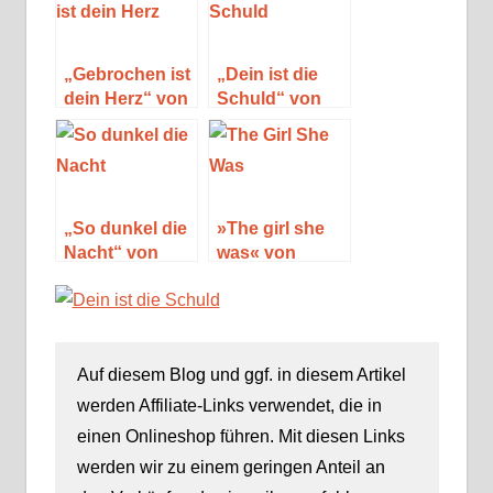
Clark
„Gebrochen ist
„Dein ist die
dein Herz“ von
Schuld“ von
Mary Higgins
Mary Higgins
Clark und
Clark und
Alafair Burke
Alafair Burke
„So dunkel die
»The girl she
Nacht“ von
was« von
Mary Higgins
Alafair Burke
Clark und
Alafair Burke
Auf diesem Blog und ggf. in diesem Artikel
werden Affiliate-Links verwendet, die in
einen Onlineshop führen. Mit diesen Links
werden wir zu einem geringen Anteil an