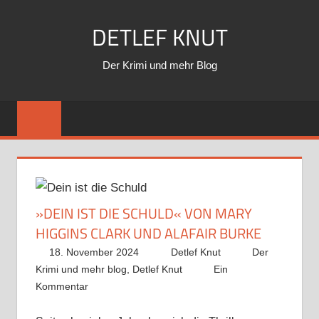
Zum
DETLEF KNUT
Inhalt
springen
Der Krimi und mehr Blog
»DEIN IST DIE SCHULD« VON MARY
HIGGINS CLARK UND ALAFAIR BURKE
18. November 2024
Detlef Knut
Der
Krimi und mehr blog
,
Detlef Knut
Ein
Kommentar