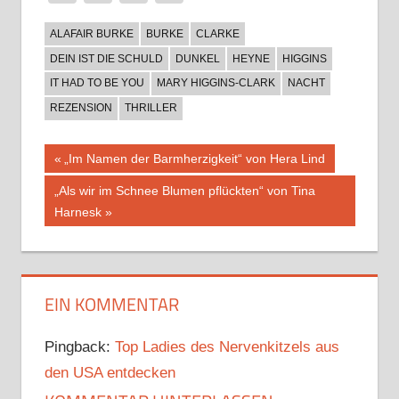
ALAFAIR BURKE
BURKE
CLARKE
DEIN IST DIE SCHULD
DUNKEL
HEYNE
HIGGINS
IT HAD TO BE YOU
MARY HIGGINS-CLARK
NACHT
REZENSION
THRILLER
Beitragsnavigation
Vorheriger
„Im Namen der Barmherzigkeit“ von Hera Lind
Beitrag:
Nächster
„Als wir im Schnee Blumen pflückten“ von Tina
Beitrag:
Harnesk
EIN KOMMENTAR
Pingback:
Top Ladies des Nervenkitzels aus
den USA entdecken