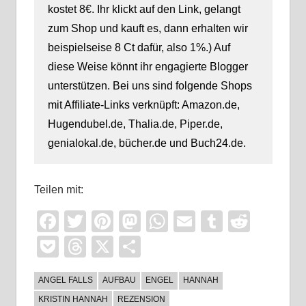
kostet 8€. Ihr klickt auf den Link, gelangt
zum Shop und kauft es, dann erhalten wir
beispielseise 8 Ct dafür, also 1%.) Auf
diese Weise könnt ihr engagierte Blogger
unterstützen. Bei uns sind folgende Shops
mit Affiliate-Links verknüpft: Amazon.de,
Hugendubel.de, Thalia.de, Piper.de,
genialokal.de, bücher.de und Buch24.de.
Teilen mit:
Facebook
Twitter
Pinterest
Mastodon
WhatsApp
Email
Tumblr
Reddi
Pocket
Threads
X
Teilen
ANGEL FALLS
AUFBAU
ENGEL
HANNAH
KRISTIN HANNAH
REZENSION