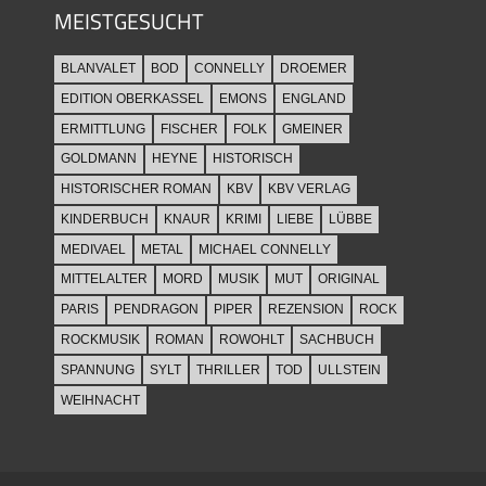
MEISTGESUCHT
BLANVALET
BOD
CONNELLY
DROEMER
EDITION OBERKASSEL
EMONS
ENGLAND
ERMITTLUNG
FISCHER
FOLK
GMEINER
GOLDMANN
HEYNE
HISTORISCH
HISTORISCHER ROMAN
KBV
KBV VERLAG
KINDERBUCH
KNAUR
KRIMI
LIEBE
LÜBBE
MEDIVAEL
METAL
MICHAEL CONNELLY
MITTELALTER
MORD
MUSIK
MUT
ORIGINAL
PARIS
PENDRAGON
PIPER
REZENSION
ROCK
ROCKMUSIK
ROMAN
ROWOHLT
SACHBUCH
SPANNUNG
SYLT
THRILLER
TOD
ULLSTEIN
WEIHNACHT