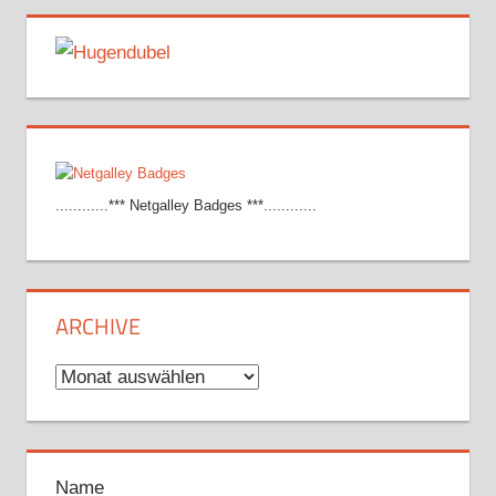
............*** Netgalley Badges ***............
ARCHIVE
Archive
Name