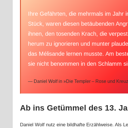
Ihre Gefährten, die mehrmals im Jahr 
Stück, waren diesen betäubenden Angri
ihnen, den tosenden Krach, die verpes
herum zu ignorieren und munter plaud
das Mélisande lernen musste. Am beste
sie nicht benommen in den Schlamm sin
Daniel Wolf in »
Die Templer – Rose und Kreu
Ab ins Getümmel des 13. J
Daniel Wolf nutz eine bildhafte Erzählweise. Als 