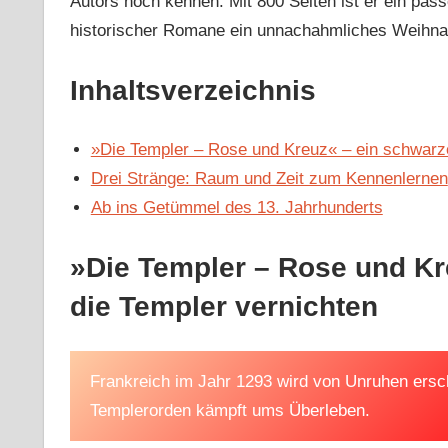
Autors noch kennen. Mit 800 Seiten ist er ein pa
historischer Romane ein unnachahmliches Weihn
Inhaltsverzeichnis
»Die Templer – Rose und Kreuz« – ein schwarzer
Drei Stränge: Raum und Zeit zum Kennenlernen
Ab ins Getümmel des 13. Jahrhunderts
»Die Templer – Rose und Kre
die Templer vernichten
Frankreich im Jahr 1293 wird von Unruhen ersch
Templerorden kämpft ums Überleben.