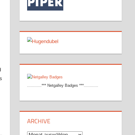
d
s
............*** Netgalley Badges ***............
ARCHIVE
Archive