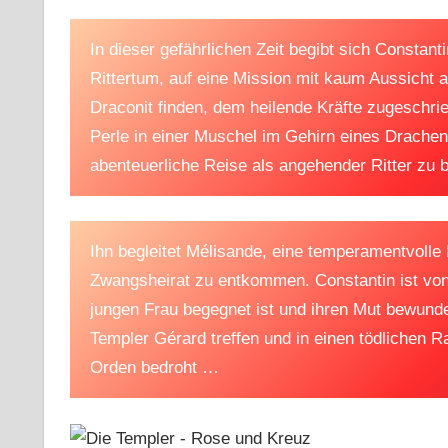
In dieser gefährlichen Zeit begibt sich Constan
Rittertum, auf eine Mission mit kaum Aussicht a
Draconit finden, dem heilende Kräfte zugeschrie
Perle in einer Muschel im Gehirn eines Drachen
abenteuerliche Reise als angehender Ritter zu 
Ihn begleitet Mélisande, eine temperamentvolle
Zwangsheirat zu entkommen. Constantin ist von i
jungen Frau begegnet ist und ihren Mut bewundert
Templer Gérard treffen und in einen tödlichen 
Orden bedroht …