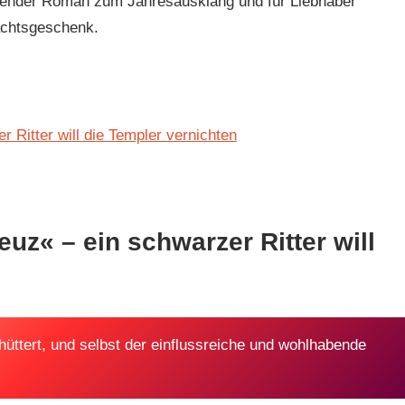
ssender Roman zum Jahresausklang und für Liebhaber
achtsgeschenk.
 Ritter will die Templer vernichten
uz« – ein schwarzer Ritter will
üttert, und selbst der einflussreiche und wohlhabende