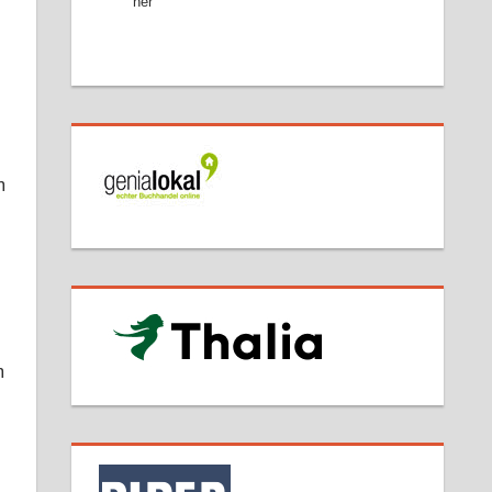
her
m
m