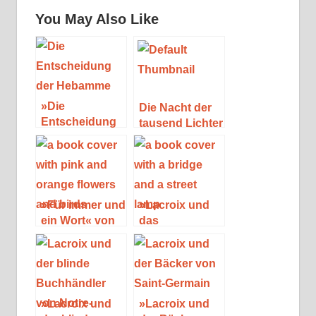
You May Also Like
»Die
Die Nacht der
Entscheidung
tausend Lichter
der Hebamme«
von Silke
von Sabine
Ziegler
Ebert
»Für immer und
»Lacroix und
ein Wort« von
das
Anne Sanders
Sommerhaus in
Giverny« von
Alex Lépic
»Lacroix und
»Lacroix und