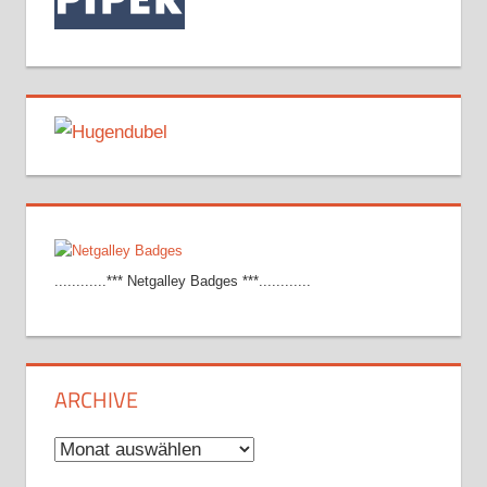
............*** Netgalley Badges ***............
ARCHIVE
Archive