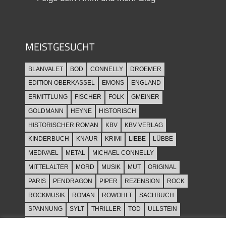
MEISTGESUCHT
BLANVALET
BOD
CONNELLY
DROEMER
EDITION OBERKASSEL
EMONS
ENGLAND
ERMITTLUNG
FISCHER
FOLK
GMEINER
GOLDMANN
HEYNE
HISTORISCH
HISTORISCHER ROMAN
KBV
KBV VERLAG
KINDERBUCH
KNAUR
KRIMI
LIEBE
LÜBBE
MEDIVAEL
METAL
MICHAEL CONNELLY
MITTELALTER
MORD
MUSIK
MUT
ORIGINAL
PARIS
PENDRAGON
PIPER
REZENSION
ROCK
ROCKMUSIK
ROMAN
ROWOHLT
SACHBUCH
SPANNUNG
SYLT
THRILLER
TOD
ULLSTEIN
WEIHNACHT