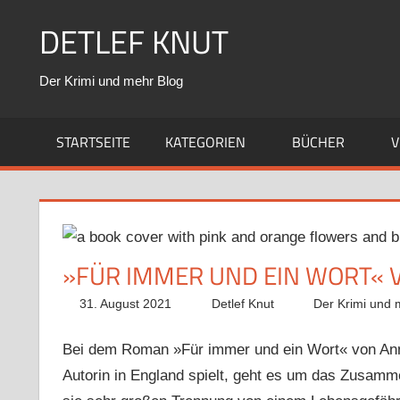
Zum
DETLEF KNUT
Inhalt
springen
Der Krimi und mehr Blog
STARTSEITE
KATEGORIEN
BÜCHER
V
»FÜR IMMER UND EIN WORT« 
31. August 2021
Detlef Knut
Der Krimi und 
Bei dem Roman »Für immer und ein Wort« von Ann
Autorin in England spielt, geht es um das Zusam