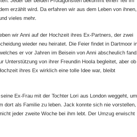
en. Jeder der beiden Protagonsiten bekommt einen Teil im
em erzählt wird. Da erfahren wir aus dem Leben von ihnen,
und vieles mehr.
leben wir Anni auf der Hochzeit ihres Ex-Partners, der zwei
heidung wieder neu heiratet. Die Feier findet in Dartmoor i
 welches er vor Jahren im Beisein von Anni abscheulich fand
ur Unterstützung von ihrer Freundin Hoola begleitet, aber ob
chzeit ihres Ex wirklich eine tolle Idee war, bleibt
 seine Ex-Frau mit der Tochter Lori aus London weggeht, um
 dort als Familie zu leben. Jack konnte sich nie vorstellen,
 nicht jeder zweite Woche bei ihm lebt. Der Umzug erwischt