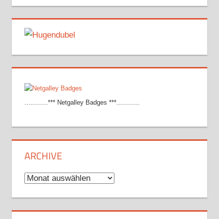
............*** Netgalley Badges ***............
ARCHIVE
Archive