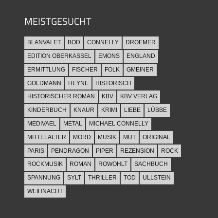
MEISTGESUCHT
BLANVALET
BOD
CONNELLY
DROEMER
EDITION OBERKASSEL
EMONS
ENGLAND
ERMITTLUNG
FISCHER
FOLK
GMEINER
GOLDMANN
HEYNE
HISTORISCH
HISTORISCHER ROMAN
KBV
KBV VERLAG
KINDERBUCH
KNAUR
KRIMI
LIEBE
LÜBBE
MEDIVAEL
METAL
MICHAEL CONNELLY
MITTELALTER
MORD
MUSIK
MUT
ORIGINAL
PARIS
PENDRAGON
PIPER
REZENSION
ROCK
ROCKMUSIK
ROMAN
ROWOHLT
SACHBUCH
SPANNUNG
SYLT
THRILLER
TOD
ULLSTEIN
WEIHNACHT