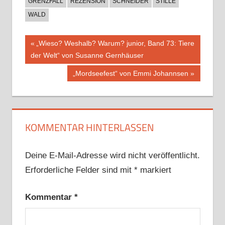
GRENZFALL
REZENSION
SCHNEIDER
STILLE
WALD
Beitragsnavigation
Vorheriger
„Wieso? Weshalb? Warum? junior, Band 73: Tiere
Beitrag:
der Welt“ von Susanne Gernhäuser
Nächster
„Mordseefest“ von Emmi Johannsen
Beitrag:
KOMMENTAR HINTERLASSEN
Deine E-Mail-Adresse wird nicht veröffentlicht.
Erforderliche Felder sind mit
*
markiert
Kommentar
*