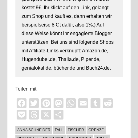
kostet 8€. Ihr klickt auf den Link, gelangt
zum Shop und kauft es, dann erhalten wir
beispielseise 8 Ct dafür, also 1%.) Auf
diese Weise könnt ihr engagierte Blogger
unterstützen. Bei uns sind folgende Shops
mit Affiliate-Links verknüpft: Amazon.de,
Hugendubel.de, Thalia.de, Piper.de,
genialokal.de, bücher.de und Buch24.de.
Teilen mit:
Facebook
Twitter
Pinterest
Mastodon
WhatsApp
Email
Tumblr
Reddi
Pocket
Threads
X
Teilen
ANNA SCHNEIDER
FALL
FISCHER
GRENZE