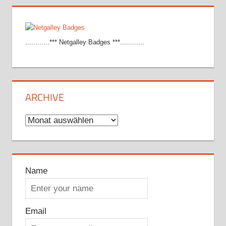
............*** Netgalley Badges ***............
ARCHIVE
Archive
Name
Email