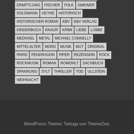
ERMITTLUNG
FISCHER
FOLK
GMEINER
GOLDMANN
HEYNE
HISTORISCH
HISTORISCHER ROMAN
KBV
KBV VERLAG
KINDERBUCH
KNAUR
KRIMI
LIEBE
LÜBBE
MEDIVAEL
METAL
MICHAEL CONNELLY
MITTELALTER
MORD
MUSIK
MUT
ORIGINAL
PARIS
PENDRAGON
PIPER
REZENSION
ROCK
ROCKMUSIK
ROMAN
ROWOHLT
SACHBUCH
SPANNUNG
SYLT
THRILLER
TOD
ULLSTEIN
WEIHNACHT
WordPress-Theme: Tortuga von ThemeZee.