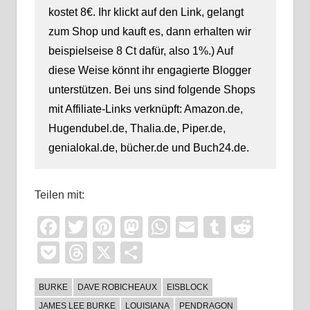
kostet 8€. Ihr klickt auf den Link, gelangt
zum Shop und kauft es, dann erhalten wir
beispielseise 8 Ct dafür, also 1%.) Auf
diese Weise könnt ihr engagierte Blogger
unterstützen. Bei uns sind folgende Shops
mit Affiliate-Links verknüpft: Amazon.de,
Hugendubel.de, Thalia.de, Piper.de,
genialokal.de, bücher.de und Buch24.de.
Teilen mit:
Facebook
Twitter
Pinterest
Mastodon
WhatsApp
Email
Tumblr
Reddi
Pocket
Threads
X
Teilen
BURKE
DAVE ROBICHEAUX
EISBLOCK
JAMES LEE BURKE
LOUISIANA
PENDRAGON