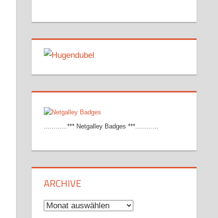
............*** Netgalley Badges ***............
ARCHIVE
Archive