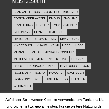
MEISTGESUCHT
BLANVALET
BOD
CONNELLY
DROEMER
EDITION OBERKASSEL
EMONS
ENGLAND
ERMITTLUNG
FISCHER
FOLK
GMEINER
GOLDMANN
HEYNE
HISTORISCH
HISTORISCHER ROMAN
KBV
KBV VERLAG
KINDERBUCH
KNAUR
KRIMI
LIEBE
LÜBBE
MEDIVAEL
METAL
MICHAEL CONNELLY
MITTELALTER
MORD
MUSIK
MUT
ORIGINAL
PARIS
PENDRAGON
PIPER
REZENSION
ROCK
ROCKMUSIK
ROMAN
ROWOHLT
SACHBUCH
SPANNUNG
SYLT
THRILLER
TOD
ULLSTEIN
WEIHNACHT
Auf dieser Seite werden Cookies verwendet, um Funktionalität
und Sicherheit zu gewährleisten. Für die weitere Nutzung der