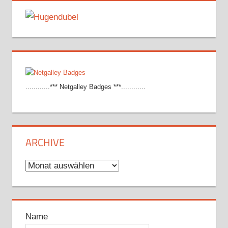
............*** Netgalley Badges ***............
ARCHIVE
Archive
Name