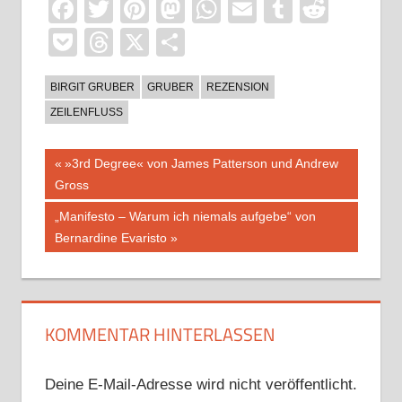
Facebook
Twitter
Pinterest
Mastodon
WhatsApp
Email
Tumblr
Reddi
Pocket
Threads
X
Teilen
BIRGIT GRUBER
GRUBER
REZENSION
ZEILENFLUSS
Beitragsnavigation
Vorheriger
»3rd Degree« von James Patterson und Andrew
Beitrag:
Gross
Nächster
„Manifesto – Warum ich niemals aufgebe“ von
Beitrag:
Bernardine Evaristo
KOMMENTAR HINTERLASSEN
Deine E-Mail-Adresse wird nicht veröffentlicht.