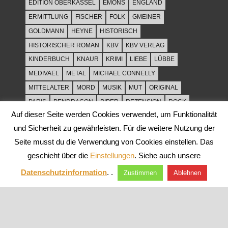
EDITION OBERKASSEL
EMONS
ENGLAND
ERMITTLUNG
FISCHER
FOLK
GMEINER
GOLDMANN
HEYNE
HISTORISCH
HISTORISCHER ROMAN
KBV
KBV VERLAG
KINDERBUCH
KNAUR
KRIMI
LIEBE
LÜBBE
MEDIVAEL
METAL
MICHAEL CONNELLY
MITTELALTER
MORD
MUSIK
MUT
ORIGINAL
PARIS
PENDRAGON
PIPER
REZENSION
ROCK
Auf dieser Seite werden Cookies verwendet, um Funktionalität
ROCKMUSIK
ROMAN
ROWOHLT
SACHBUCH
und Sicherheit zu gewährleisten. Für die weitere Nutzung der
SPANNUNG
SYLT
THRILLER
TOD
ULLSTEIN
Seite musst du die Verwendung von Cookies einstellen. Das
WEIHNACHT
geschieht über die
Einstellungen
. Siehe auch unsere
Datenschutzinformation
. .
Zustimmen
Ablehnen
WordPress-Theme: Tortuga von ThemeZee.