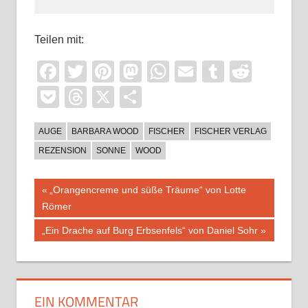
Teilen mit:
Facebook
Twitter
Pinterest
Mastodon
WhatsApp
Email
Tumblr
Reddi
Pocket
Threads
X
Teilen
AUGE
BARBARA WOOD
FISCHER
FISCHER VERLAG
REZENSION
SONNE
WOOD
Beitragsnavigation
Vorheriger
„Orangencreme und süße Träume“ von Lotte
Beitrag:
Römer
Nächster
„Ein Drache auf Burg Erbsenfels“ von Daniel Sohr
Beitrag:
EIN KOMMENTAR