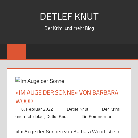
Zum
DETLEF KNUT
Inhalt
springen
Der Krimi und mehr Blog
»IM AUGE DER SONNE« VON BARBARA
WOOD
6. Februar 2022
Detlef Knut
Der Krimi
und mehr blog
,
Detlef Knut
Ein Kommentar
»Im Auge der Sonne« von Barbara Wood ist ein