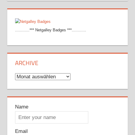
............*** Netgalley Badges ***............
ARCHIVE
Archive
Name
Email