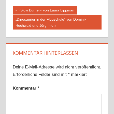
Beitragsnavigation
Vorheriger
»Slow Burner« von Laura Lippman
Beitrag:
Nächster
„Dinosaurier in der Flugschule“ von Dominik
Beitrag:
Hochwald und Jörg Ihle
KOMMENTAR HINTERLASSEN
Deine E-Mail-Adresse wird nicht veröffentlicht.
Erforderliche Felder sind mit
*
markiert
Kommentar
*