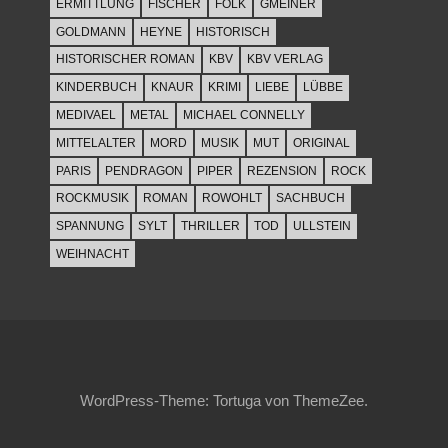
ERMITTLUNG
FISCHER
FOLK
GMEINER
GOLDMANN
HEYNE
HISTORISCH
HISTORISCHER ROMAN
KBV
KBV VERLAG
KINDERBUCH
KNAUR
KRIMI
LIEBE
LÜBBE
MEDIVAEL
METAL
MICHAEL CONNELLY
MITTELALTER
MORD
MUSIK
MUT
ORIGINAL
PARIS
PENDRAGON
PIPER
REZENSION
ROCK
ROCKMUSIK
ROMAN
ROWOHLT
SACHBUCH
SPANNUNG
SYLT
THRILLER
TOD
ULLSTEIN
WEIHNACHT
WordPress-Theme: Tortuga von ThemeZee.