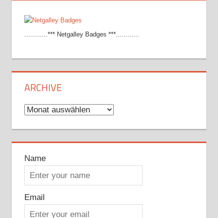
............*** Netgalley Badges ***............
ARCHIVE
Archive
Name
Email