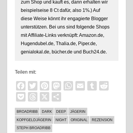
zum Shop und kauft es, dann erhalten wir
beispielseise 8 Ct dafür, also 1%.) Auf
diese Weise könnt ihr engagierte Blogger
unterstützen. Bei uns sind folgende Shops
mit Affiliate-Links verknüpft: Amazon.de,
Hugendubel.de, Thalia.de, Piper.de,
genialokal.de, bücher.de und Buch24.de.
Teilen mit:
Facebook
Twitter
Pinterest
Mastodon
WhatsApp
Email
Tumblr
Reddi
Pocket
Threads
X
Teilen
BROADRIBB
DARK
DEEP
JÄGERIN
KOPFGELDJÄGERIN
NIGHT
ORIGINAL
REZENSION
STEPH BROADRIBB