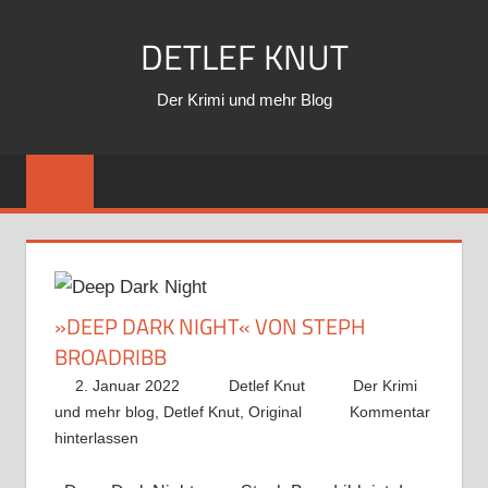
Zum
DETLEF KNUT
Inhalt
springen
Der Krimi und mehr Blog
»DEEP DARK NIGHT« VON STEPH
BROADRIBB
2. Januar 2022
Detlef Knut
Der Krimi
und mehr blog
,
Detlef Knut
,
Original
Kommentar
hinterlassen