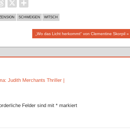
it
ocket
Threads
X
Teilen
ZENSION
SCHWEIGEN
WITSCH
Nächster
„Wo das Licht herkommt“ von Clementine Skorpil
Beitrag:
: Judith Merchants Thriller |
orderliche Felder sind mit
*
markiert