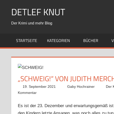
Zum
DETLEF KNUT
Inhalt
springen
Der Krimi und mehr Blog
STARTSEITE
KATEGORIEN
BÜCHER
V
„SCHWEIG!“ VON JUDITH MER
19. September 2021
Gaby Hochrainer
Der 
Kommentar
Es ist der 23. Dezember und erwartungsgemäß ist 
den Kindern letzte Ansagen, was noch alles zu tun