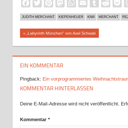
Facebook
Twitter
Pinterest
Mastodon
WhatsApp
Email
Tumblr
Redd
P
JUDITH MERCHANT
KIEPENHEUER
KIWI
MERCHANT
RE
Beitragsnavigation
Vorheriger
„Labyrinth München“ von Axel Schwab
Beitrag:
EIN KOMMENTAR
Pingback:
Ein vorprogrammiertes Weihnachtstrauma
KOMMENTAR HINTERLASSEN
Deine E-Mail-Adresse wird nicht veröffentlicht.
Erf
Kommentar
*