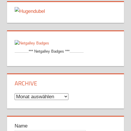
............*** Netgalley Badges ***............
ARCHIVE
Archive
Name