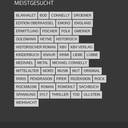
MEISTGESUCHT
BLANVALET
BOD
CONNELLY
DROEMER
EDITION OBERKASSEL
EMONS
ENGLAND
ERMITTLUNG
FISCHER
FOLK
GMEINER
GOLDMANN
HEYNE
HISTORISCH
HISTORISCHER ROMAN
KBV
KBV VERLAG
KINDERBUCH
KNAUR
KRIMI
LIEBE
LÜBBE
MEDIVAEL
METAL
MICHAEL CONNELLY
MITTELALTER
MORD
MUSIK
MUT
ORIGINAL
PARIS
PENDRAGON
PIPER
REZENSION
ROCK
ROCKMUSIK
ROMAN
ROWOHLT
SACHBUCH
SPANNUNG
SYLT
THRILLER
TOD
ULLSTEIN
WEIHNACHT