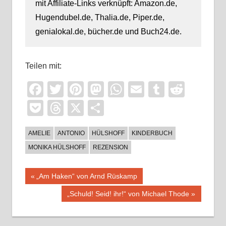
mit Affiliate-Links verknüpft: Amazon.de,
Hugendubel.de, Thalia.de, Piper.de,
genialokal.de, bücher.de und Buch24.de.
Teilen mit:
Facebook
Twitter
Pinterest
Mastodon
WhatsApp
Email
Tumblr
Reddi
Pocket
Threads
X
Teilen
AMELIE
ANTONIO
HÜLSHOFF
KINDERBUCH
MONIKA HÜLSHOFF
REZENSION
Beitragsnavigation
Vorheriger
„Am Haken“ von Arnd Rüskamp
Beitrag:
Nächster
„Schuld! Seid! ihr!“ von Michael Thode
Beitrag: