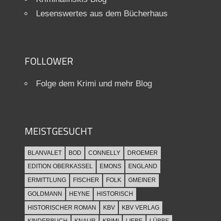
Lesenswertes aus dem Bücherhaus
FOLLOWER
Folge dem Krimi und mehr Blog
MEISTGESUCHT
BLANVALET
BOD
CONNELLY
DROEMER
EDITION OBERKASSEL
EMONS
ENGLAND
ERMITTLUNG
FISCHER
FOLK
GMEINER
GOLDMANN
HEYNE
HISTORISCH
HISTORISCHER ROMAN
KBV
KBV VERLAG