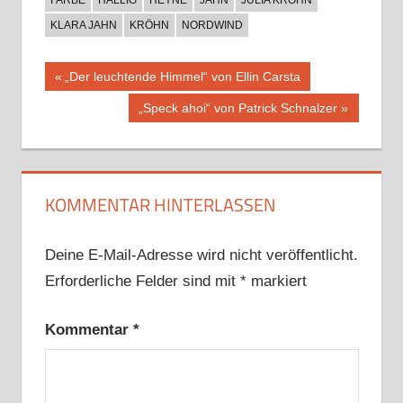
KLARA JAHN
KRÖHN
NORDWIND
Beitragsnavigation
Vorheriger
„Der leuchtende Himmel“ von Ellin Carsta
Beitrag:
Nächster
„Speck ahoi“ von Patrick Schnalzer
Beitrag:
KOMMENTAR HINTERLASSEN
Deine E-Mail-Adresse wird nicht veröffentlicht.
Erforderliche Felder sind mit
*
markiert
Kommentar
*