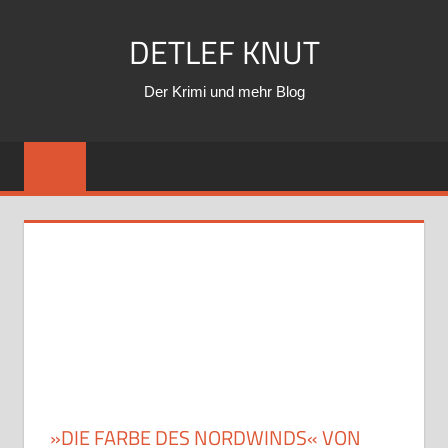
Zum
DETLEF KNUT
Inhalt
springen
Der Krimi und mehr Blog
»DIE FARBE DES NORDWINDS« VON