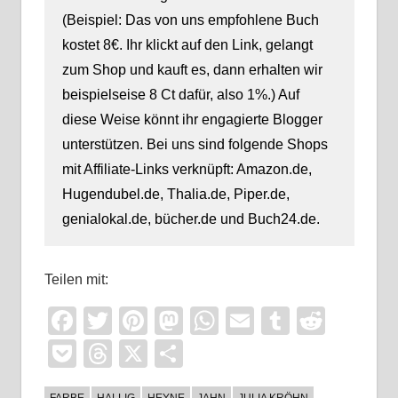
(Beispiel: Das von uns empfohlene Buch
kostet 8€. Ihr klickt auf den Link, gelangt
zum Shop und kauft es, dann erhalten wir
beispielseise 8 Ct dafür, also 1%.) Auf
diese Weise könnt ihr engagierte Blogger
unterstützen. Bei uns sind folgende Shops
mit Affiliate-Links verknüpft: Amazon.de,
Hugendubel.de, Thalia.de, Piper.de,
genialokal.de, bücher.de und Buch24.de.
Teilen mit:
Facebook
Twitter
Pinterest
Mastodon
WhatsApp
Email
Tumblr
Reddi
Pocket
Threads
X
Teilen
FARBE
HALLIG
HEYNE
JAHN
JULIA KRÖHN