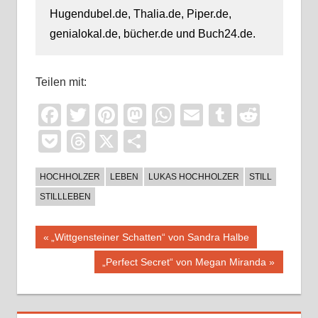
Hugendubel.de, Thalia.de, Piper.de,
genialokal.de, bücher.de und Buch24.de.
Teilen mit:
Facebook
Twitter
Pinterest
Mastodon
WhatsApp
Email
Tumblr
Reddi
Pocket
Threads
X
Teilen
HOCHHOLZER
LEBEN
LUKAS HOCHHOLZER
STILL
STILLLEBEN
Beitragsnavigation
Vorheriger
„Wittgensteiner Schatten“ von Sandra Halbe
Beitrag:
Nächster
„Perfect Secret“ von Megan Miranda
Beitrag: