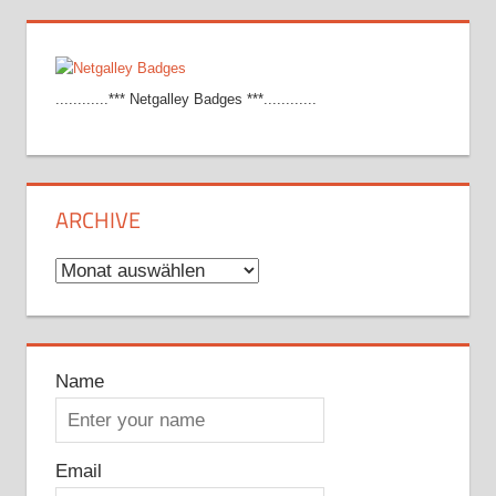
............*** Netgalley Badges ***............
ARCHIVE
Archive
Name
Email