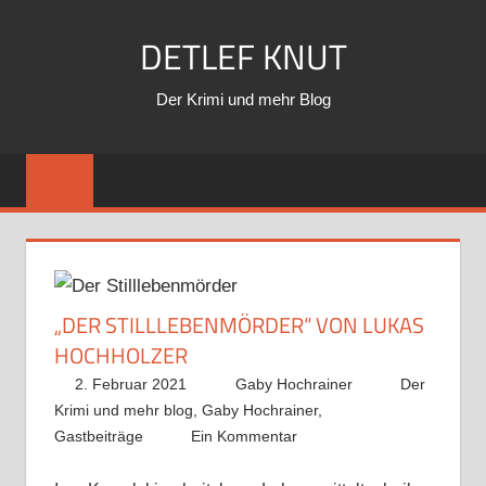
Zum
DETLEF KNUT
Inhalt
springen
Der Krimi und mehr Blog
„DER STILLLEBENMÖRDER“ VON LUKAS
HOCHHOLZER
2. Februar 2021
Gaby Hochrainer
Der
Krimi und mehr blog
,
Gaby Hochrainer
,
Gastbeiträge
Ein Kommentar