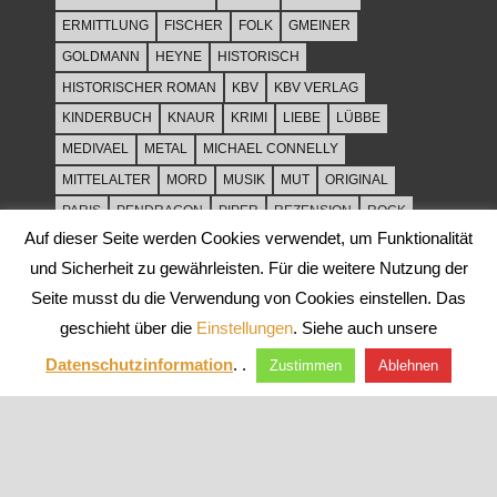
ERMITTLUNG
FISCHER
FOLK
GMEINER
GOLDMANN
HEYNE
HISTORISCH
HISTORISCHER ROMAN
KBV
KBV VERLAG
KINDERBUCH
KNAUR
KRIMI
LIEBE
LÜBBE
MEDIVAEL
METAL
MICHAEL CONNELLY
MITTELALTER
MORD
MUSIK
MUT
ORIGINAL
PARIS
PENDRAGON
PIPER
REZENSION
ROCK
Auf dieser Seite werden Cookies verwendet, um Funktionalität
ROCKMUSIK
ROMAN
ROWOHLT
SACHBUCH
und Sicherheit zu gewährleisten. Für die weitere Nutzung der
SPANNUNG
SYLT
THRILLER
TOD
ULLSTEIN
Seite musst du die Verwendung von Cookies einstellen. Das
WEIHNACHT
geschieht über die
Einstellungen
. Siehe auch unsere
Datenschutzinformation
. .
Zustimmen
Ablehnen
WordPress-Theme: Tortuga von ThemeZee.