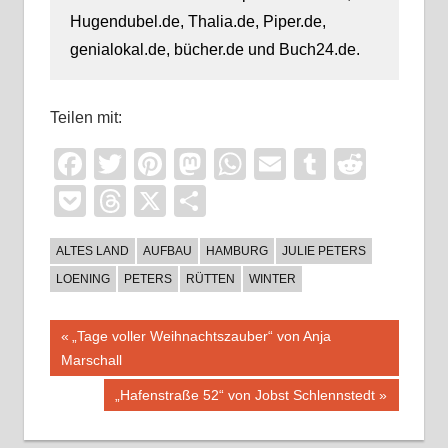
Hugendubel.de, Thalia.de, Piper.de,
genialokal.de, bücher.de und Buch24.de.
Teilen mit:
Facebook
Twitter
Pinterest
Mastodon
WhatsApp
Email
Tumblr
Reddi
Pocket
Threads
X
Teilen
ALTES LAND
AUFBAU
HAMBURG
JULIE PETERS
LOENING
PETERS
RÜTTEN
WINTER
Beitragsnavigation
Vorheriger
„Tage voller Weihnachtszauber“ von Anja
Beitrag:
Marschall
Nächster
„Hafenstraße 52“ von Jobst Schlennstedt
Beitrag: