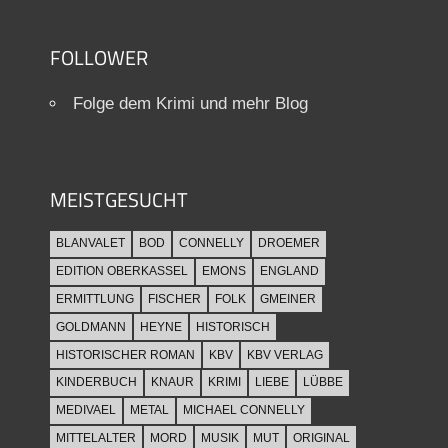
FOLLOWER
Folge dem Krimi und mehr Blog
MEISTGESUCHT
BLANVALET
BOD
CONNELLY
DROEMER
EDITION OBERKASSEL
EMONS
ENGLAND
ERMITTLUNG
FISCHER
FOLK
GMEINER
GOLDMANN
HEYNE
HISTORISCH
HISTORISCHER ROMAN
KBV
KBV VERLAG
KINDERBUCH
KNAUR
KRIMI
LIEBE
LÜBBE
MEDIVAEL
METAL
MICHAEL CONNELLY
MITTELALTER
MORD
MUSIK
MUT
ORIGINAL