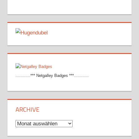
............*** Netgalley Badges ***............
ARCHIVE
Archive