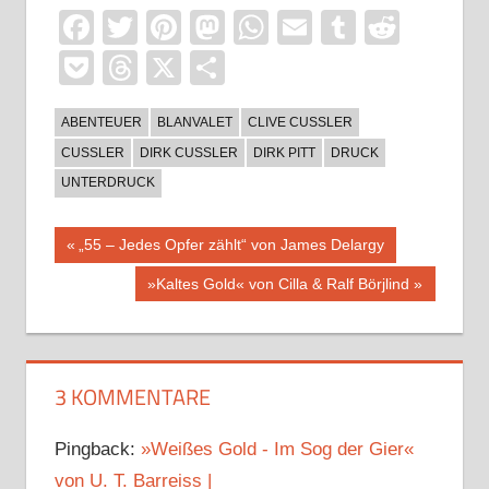
Facebook
Twitter
Pinterest
Mastodon
WhatsApp
Email
Tumblr
Reddi
Pocket
Threads
X
Teilen
ABENTEUER
BLANVALET
CLIVE CUSSLER
CUSSLER
DIRK CUSSLER
DIRK PITT
DRUCK
UNTERDRUCK
Beitragsnavigation
Vorheriger
„55 – Jedes Opfer zählt“ von James Delargy
Beitrag:
Nächster
»Kaltes Gold« von Cilla & Ralf Börjlind
Beitrag:
3 KOMMENTARE
Pingback:
»Weißes Gold - Im Sog der Gier«
von U. T. Barreiss |