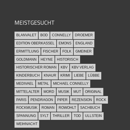
MEISTGESUCHT
BLANVALET
BOD
CONNELLY
DROEMER
EDITION OBERKASSEL
EMONS
ENGLAND
ERMITTLUNG
FISCHER
FOLK
GMEINER
GOLDMANN
HEYNE
HISTORISCH
HISTORISCHER ROMAN
KBV
KBV VERLAG
KINDERBUCH
KNAUR
KRIMI
LIEBE
LÜBBE
MEDIVAEL
METAL
MICHAEL CONNELLY
MITTELALTER
MORD
MUSIK
MUT
ORIGINAL
PARIS
PENDRAGON
PIPER
REZENSION
ROCK
ROCKMUSIK
ROMAN
ROWOHLT
SACHBUCH
SPANNUNG
SYLT
THRILLER
TOD
ULLSTEIN
WEIHNACHT