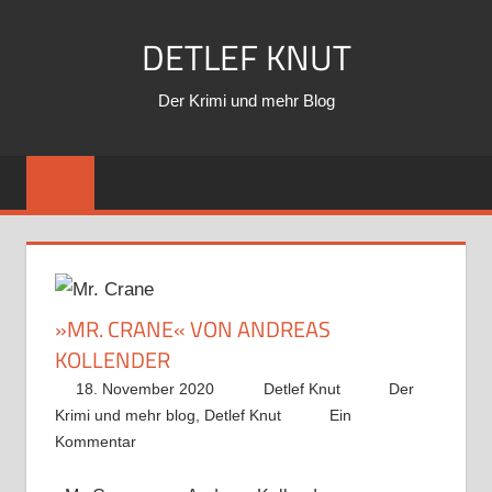
Zum
DETLEF KNUT
Inhalt
springen
Der Krimi und mehr Blog
»MR. CRANE« VON ANDREAS
KOLLENDER
18. November 2020
Detlef Knut
Der
Krimi und mehr blog
,
Detlef Knut
Ein
Kommentar