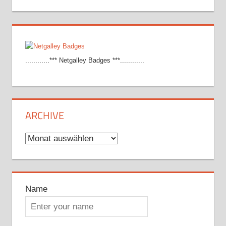
............*** Netgalley Badges ***............
ARCHIVE
Archive
Name