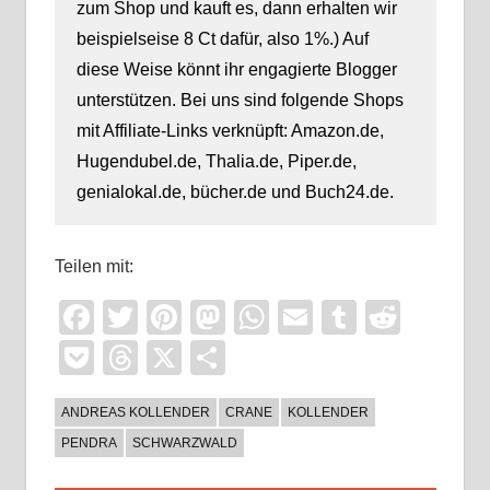
zum Shop und kauft es, dann erhalten wir
beispielseise 8 Ct dafür, also 1%.) Auf
diese Weise könnt ihr engagierte Blogger
unterstützen. Bei uns sind folgende Shops
mit Affiliate-Links verknüpft: Amazon.de,
Hugendubel.de, Thalia.de, Piper.de,
genialokal.de, bücher.de und Buch24.de.
Teilen mit:
Facebook
Twitter
Pinterest
Mastodon
WhatsApp
Email
Tumblr
Reddi
Pocket
Threads
X
Teilen
ANDREAS KOLLENDER
CRANE
KOLLENDER
PENDRA
SCHWARZWALD