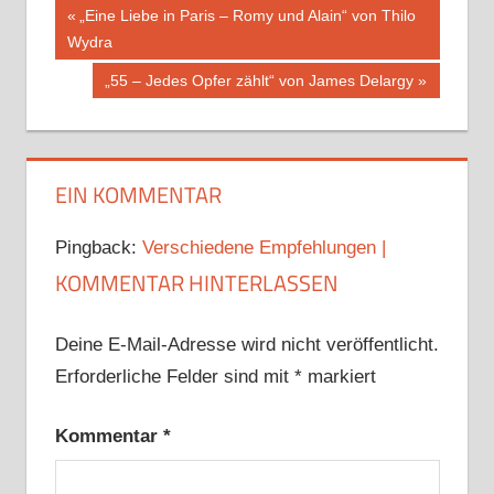
Beitragsnavigation
Vorheriger
„Eine Liebe in Paris – Romy und Alain“ von Thilo
Beitrag:
Wydra
Nächster
„55 – Jedes Opfer zählt“ von James Delargy
Beitrag:
EIN KOMMENTAR
Pingback:
Verschiedene Empfehlungen |
KOMMENTAR HINTERLASSEN
Deine E-Mail-Adresse wird nicht veröffentlicht.
Erforderliche Felder sind mit
*
markiert
Kommentar
*