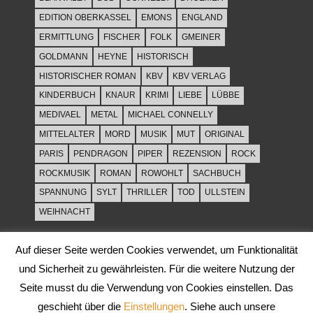
EDITION OBERKASSEL
EMONS
ENGLAND
ERMITTLUNG
FISCHER
FOLK
GMEINER
GOLDMANN
HEYNE
HISTORISCH
HISTORISCHER ROMAN
KBV
KBV VERLAG
KINDERBUCH
KNAUR
KRIMI
LIEBE
LÜBBE
MEDIVAEL
METAL
MICHAEL CONNELLY
MITTELALTER
MORD
MUSIK
MUT
ORIGINAL
PARIS
PENDRAGON
PIPER
REZENSION
ROCK
ROCKMUSIK
ROMAN
ROWOHLT
SACHBUCH
SPANNUNG
SYLT
THRILLER
TOD
ULLSTEIN
WEIHNACHT
Auf dieser Seite werden Cookies verwendet, um Funktionalität
und Sicherheit zu gewährleisten. Für die weitere Nutzung der
Seite musst du die Verwendung von Cookies einstellen. Das
geschieht über die
Einstellungen
. Siehe auch unsere