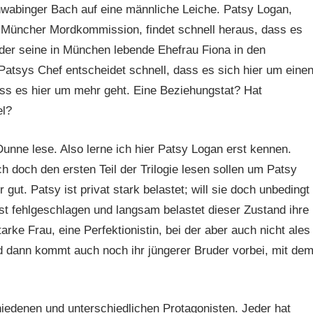
wabinger Bach auf eine männliche Leiche. Patsy Logan,
 Müncher Mordkommission, findet schnell heraus, dass es
 der seine in München lebende Ehefrau Fiona in den
Patsys Chef entscheidet schnell, dass es sich hier um eine
ass es hier um mehr geht. Eine Beziehungstat? Hat
el?
 Dunne lese. Also lerne ich hier Patsy Logan erst kennen.
ch doch den ersten Teil der Trilogie lesen sollen um Patsy
ut. Patsy ist privat stark belastet; will sie doch unbedingt
st fehlgeschlagen und langsam belastet dieser Zustand ihre
arke Frau, eine Perfektionistin, bei der aber auch nicht ales
nd dann kommt auch noch ihr jüngerer Bruder vorbei, mit de
hiedenen und unterschiedlichen Protagonisten. Jeder hat