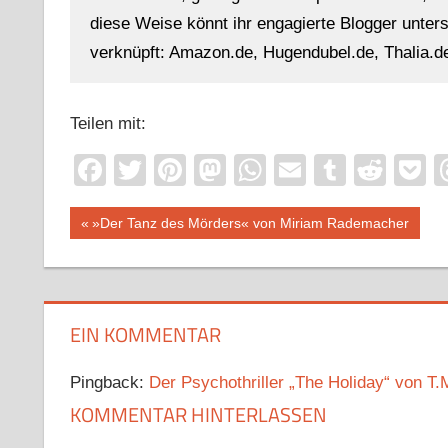
diese Weise könnt ihr engagierte Blogger unterst
verknüpft: Amazon.de, Hugendubel.de, Thalia.de
Teilen mit:
Facebook
Twitter
Pinterest
Mastodon
WhatsApp
Email
Tumblr
Redd
P
Beitragsnavigation
Vorheriger
»Der Tanz des Mörders« von Miriam Rademacher
Beitrag:
EIN KOMMENTAR
Pingback:
Der Psychothriller „The Holiday“ von T.
KOMMENTAR HINTERLASSEN