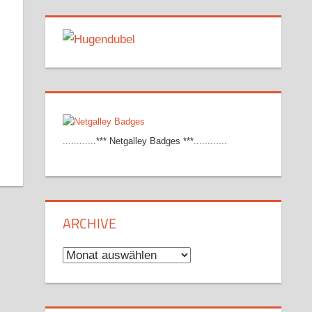
............*** Netgalley Badges ***............
ARCHIVE
Archive