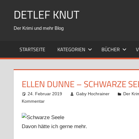
Zum
DETLEF KNUT
Inhalt
springen
Der Krimi und mehr Blog
STARTSEITE
KATEGORIEN
BÜCHER
V
ELLEN DUNNE – SCHWARZE SE
24. Februar 2019
Gaby Hochrainer
Der Kri
Kommentar
Davon hätte ich gerne mehr.