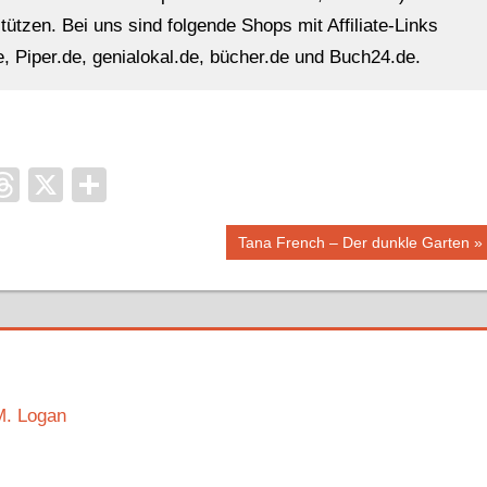
ützen. Bei uns sind folgende Shops mit Affiliate-Links
, Piper.de, genialokal.de, bücher.de und Buch24.de.
it
ocket
Threads
X
Teilen
Nächster
Tana French – Der dunkle Garten
Beitrag:
M. Logan