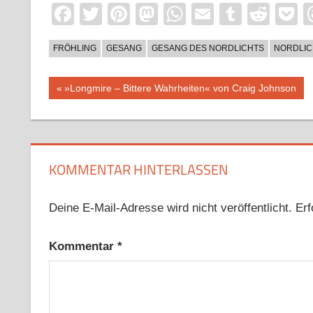
Facebook
Twitter
Pinterest
Mastodon
WhatsApp
Email
Tumblr
Redd
P
FRÖHLING
GESANG
GESANG DES NORDLICHTS
NORDLIC
Beitragsnavigation
Vorheriger
»Longmire – Bittere Wahrheiten« von Craig Johnson
Beitrag:
KOMMENTAR HINTERLASSEN
Deine E-Mail-Adresse wird nicht veröffentlicht.
Erf
Kommentar
*