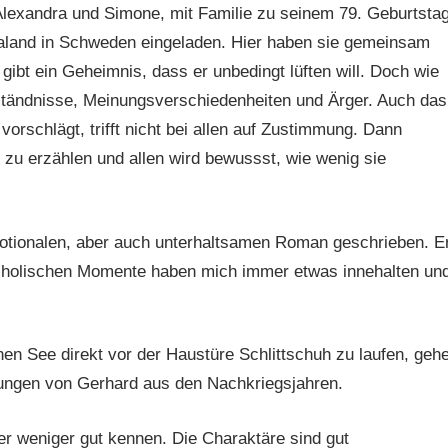
 Alexandra und Simone, mit Familie zu seinem 79. Geburtsta
aland in Schweden eingeladen. Hier haben sie gemeinsam
ibt ein Geheimnis, dass er unbedingt lüften will. Doch wie
rständnisse, Meinungsverschiedenheiten und Ärger. Auch das
rschlägt, trifft nicht bei allen auf Zustimmung. Dann
zu erzählen und allen wird bewussst, wie wenig sie
motionalen, aber auch unterhaltsamen Roman geschrieben. E
lancholischen Momente haben mich immer etwas innehalten un
en See direkt vor der Haustüre Schlittschuh zu laufen, geh
bungen von Gerhard aus den Nachkriegsjahren.
der weniger gut kennen. Die Charaktäre sind gut