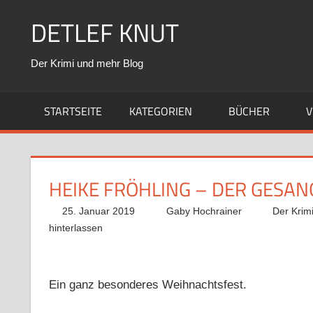
Zum
DETLEF KNUT
Inhalt
springen
Der Krimi und mehr Blog
STARTSEITE
KATEGORIEN
BÜCHER
V
HEIKE FRÖHLING – DER GESAN
25. Januar 2019
Gaby Hochrainer
Der Krim
hinterlassen
Ein ganz besonderes Weihnachtsfest.