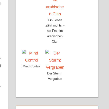
g
Ein Leben
zählt nichts –
als Frau im
arabischen
Clan
r
d
Mind Control
Der Sturm:
Vergraben
e