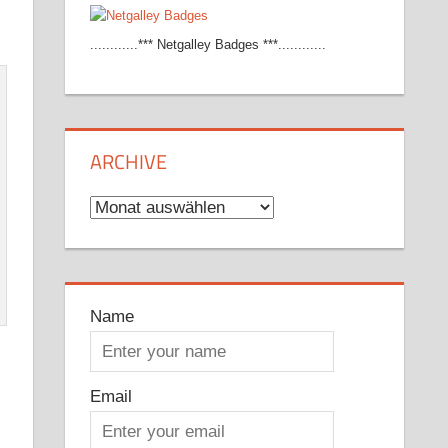
............*** Netgalley Badges ***............
ARCHIVE
Archive
Name
Email