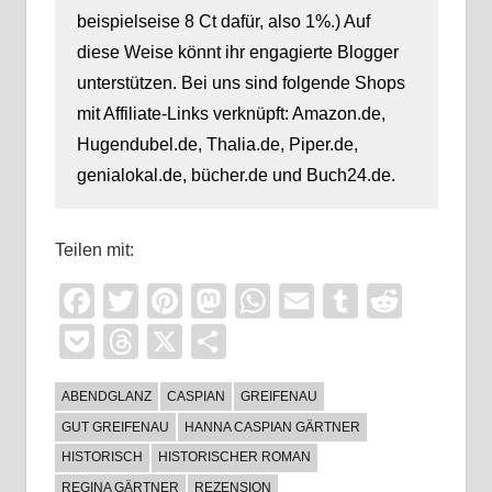
beispielseise 8 Ct dafür, also 1%.) Auf
diese Weise könnt ihr engagierte Blogger
unterstützen. Bei uns sind folgende Shops
mit Affiliate-Links verknüpft: Amazon.de,
Hugendubel.de, Thalia.de, Piper.de,
genialokal.de, bücher.de und Buch24.de.
Teilen mit:
Facebook
Twitter
Pinterest
Mastodon
WhatsApp
Email
Tumblr
Reddi
Pocket
Threads
X
Teilen
ABENDGLANZ
CASPIAN
GREIFENAU
GUT GREIFENAU
HANNA CASPIAN GÄRTNER
HISTORISCH
HISTORISCHER ROMAN
REGINA GÄRTNER
REZENSION