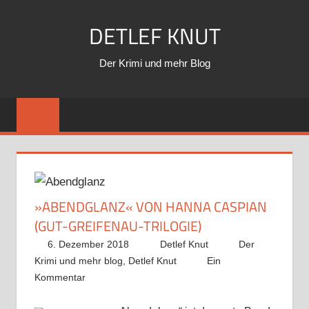
Zum
DETLEF KNUT
Inhalt
springen
Der Krimi und mehr Blog
»ABENDGLANZ« VON HANNA CASPIAN
(GUT-GREIFENAU-TRILOGIE)
6. Dezember 2018
Detlef Knut
Der
Krimi und mehr blog
,
Detlef Knut
Ein
Kommentar