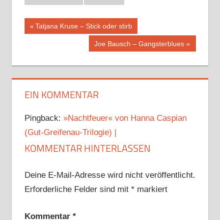
Beitragsnavigation
Vorheriger
Tatjana Kruse – Stick oder stirb
Beitrag:
Nächster
Joe Bausch – Gangsterblues
Beitrag:
EIN KOMMENTAR
Pingback:
»Nachtfeuer« von Hanna Caspian
(Gut-Greifenau-Trilogie) |
KOMMENTAR HINTERLASSEN
Deine E-Mail-Adresse wird nicht veröffentlicht.
Erforderliche Felder sind mit
*
markiert
Kommentar
*