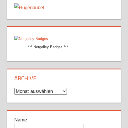
............*** Netgalley Badges ***............
ARCHIVE
Archive
Name