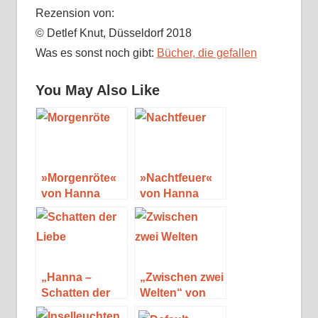
Rezension von:
© Detlef Knut, Düsseldorf 2018
Was es sonst noch gibt:
Bücher, die gefallen
You May Also Like
»Morgenröte«
»Nachtfeuer«
von Hanna
von Hanna
Caspian (Gut-
Caspian (Gut-
Greifenau-
Greifenau-
Trilogie)
Trilogie)
„Hanna –
„Zwischen zwei
Schatten der
Welten“ von
Liebe“ von
Izabelle Jardin