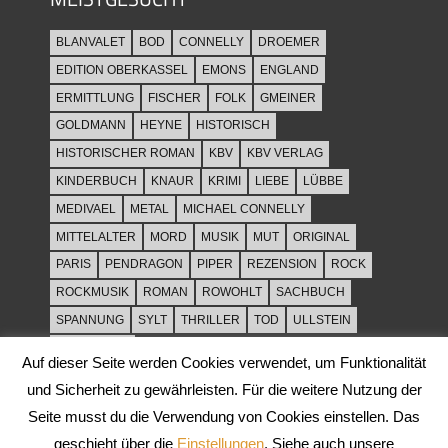
BLANVALET
BOD
CONNELLY
DROEMER
EDITION OBERKASSEL
EMONS
ENGLAND
ERMITTLUNG
FISCHER
FOLK
GMEINER
GOLDMANN
HEYNE
HISTORISCH
HISTORISCHER ROMAN
KBV
KBV VERLAG
KINDERBUCH
KNAUR
KRIMI
LIEBE
LÜBBE
MEDIVAEL
METAL
MICHAEL CONNELLY
MITTELALTER
MORD
MUSIK
MUT
ORIGINAL
PARIS
PENDRAGON
PIPER
REZENSION
ROCK
ROCKMUSIK
ROMAN
ROWOHLT
SACHBUCH
SPANNUNG
SYLT
THRILLER
TOD
ULLSTEIN
WEIHNACHT
Auf dieser Seite werden Cookies verwendet, um Funktionalität
und Sicherheit zu gewährleisten. Für die weitere Nutzung der
Seite musst du die Verwendung von Cookies einstellen. Das
geschieht über die
Einstellungen
. Siehe auch unsere