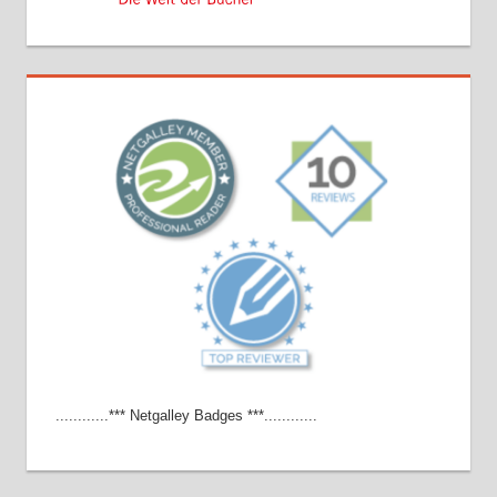
............*** Netgalley Badges ***............