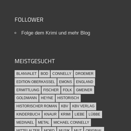
FOLLOWER
Folge dem Krimi und mehr Blog
MEISTGESUCHT
BLANVALET
BOD
CONNELLY
DROEMER
EDITION OBERKASSEL
EMONS
ENGLAND
ERMITTLUNG
FISCHER
FOLK
GMEINER
GOLDMANN
HEYNE
HISTORISCH
HISTORISCHER ROMAN
KBV
KBV VERLAG
KINDERBUCH
KNAUR
KRIMI
LIEBE
LÜBBE
MEDIVAEL
METAL
MICHAEL CONNELLY
MITTELALTER
MORD
MUSIK
MUT
ORIGINAL