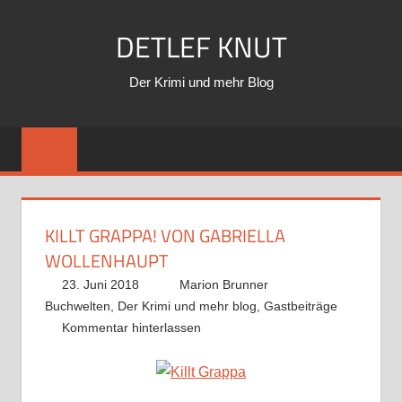
Zum
DETLEF KNUT
Inhalt
springen
Der Krimi und mehr Blog
KILLT GRAPPA! VON GABRIELLA
WOLLENHAUPT
23. Juni 2018
Marion Brunner
Buchwelten
,
Der Krimi und mehr blog
,
Gastbeiträge
Kommentar hinterlassen