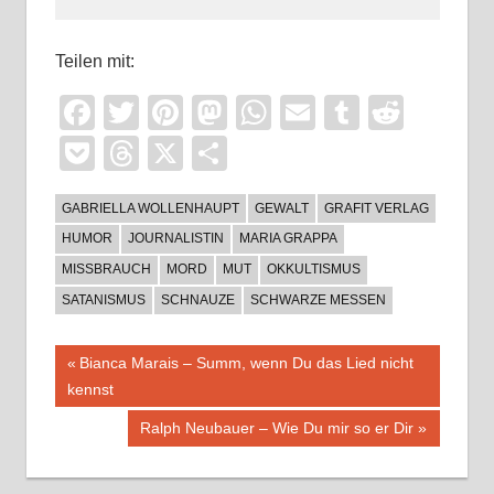
Teilen mit:
Facebook
Twitter
Pinterest
Mastodon
WhatsApp
Email
Tumblr
Reddi
Pocket
Threads
X
Teilen
GABRIELLA WOLLENHAUPT
GEWALT
GRAFIT VERLAG
HUMOR
JOURNALISTIN
MARIA GRAPPA
MISSBRAUCH
MORD
MUT
OKKULTISMUS
SATANISMUS
SCHNAUZE
SCHWARZE MESSEN
Beitragsnavigation
Vorheriger
Bianca Marais – Summ, wenn Du das Lied nicht
Beitrag:
kennst
Nächster
Ralph Neubauer – Wie Du mir so er Dir
Beitrag: