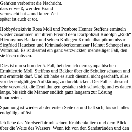
Gehrken verbreitet die Nachricht,
dass er weiß, wer den Brand
verursacht hat – und kurze Zeit
später ist auch er tot.
Hobbydetektivin Rosa Moll und Postbote Henner Steffens ermitteln
wieder zusammen mit ihrem Freund dem Dorfpolizist Rudolph „Rudi“
Hieronymus Bakker und seinen Kollegen Kriminalhauptkommissar
Siegfried Haueisen und Kriminaloberkommissar Helmut Schnepel aus
Wittmund. Es ist diesmal ein ganz verzwickter, mehrteiliger Fall, den
sie lösen müssen.
Dies ist nun schon der 5. Fall, bei dem ich dem sympathischen
Ermittlertrio Moll, Steffens und Bakker über die Schulter schauen und
mit ermitteln darf. Und ich habe es auch diesmal nicht geschafft, alles
vor der endgültigen Aufklärung zu durchblicken. Der Fall ist diesmal
sehr verzwickt, die Ermittlungen gestalten sich schwierig und es dauert
lange, bis sich die Männer endlich ganz langsam zur Lösung
hinarbeiten.
Spannung ist wieder ab der ersten Seite da und hält sich, bis sich alles
endgültig auflöst.
Ich liebe das Nordseeflair mit seinen Krabbenkuttern und dem Blick
über die Weite des Wassers. Wenn ich von den Sandstränden und den