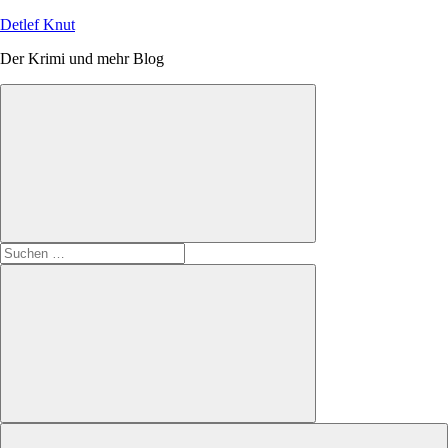
Zum
Detlef Knut
Inhalt
Der Krimi und mehr Blog
springen
Suchen
nach:
Suchen