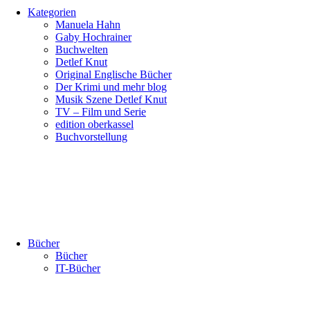
Kategorien
Manuela Hahn
Gaby Hochrainer
Buchwelten
Detlef Knut
Original Englische Bücher
Der Krimi und mehr blog
Musik Szene Detlef Knut
TV – Film und Serie
edition oberkassel
Buchvorstellung
Bücher
Bücher
IT-Bücher