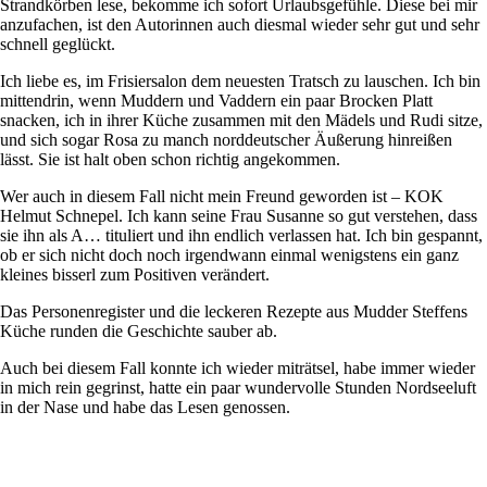
Strandkörben lese, bekomme ich sofort Urlaubsgefühle. Diese bei mir
anzufachen, ist den Autorinnen auch diesmal wieder sehr gut und sehr
schnell geglückt.
Ich liebe es, im Frisiersalon dem neuesten Tratsch zu lauschen. Ich bin
mittendrin, wenn Muddern und Vaddern ein paar Brocken Platt
snacken, ich in ihrer Küche zusammen mit den Mädels und Rudi sitze,
und sich sogar Rosa zu manch norddeutscher Äußerung hinreißen
lässt. Sie ist halt oben schon richtig angekommen.
Wer auch in diesem Fall nicht mein Freund geworden ist – KOK
Helmut Schnepel. Ich kann seine Frau Susanne so gut verstehen, dass
sie ihn als A… tituliert und ihn endlich verlassen hat. Ich bin gespannt,
ob er sich nicht doch noch irgendwann einmal wenigstens ein ganz
kleines bisserl zum Positiven verändert.
Das Personenregister und die leckeren Rezepte aus Mudder Steffens
Küche runden die Geschichte sauber ab.
Auch bei diesem Fall konnte ich wieder miträtsel, habe immer wieder
in mich rein gegrinst, hatte ein paar wundervolle Stunden Nordseeluft
in der Nase und habe das Lesen genossen.