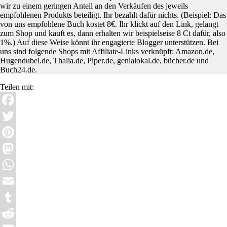
wir zu einem geringen Anteil an den Verkäufen des jeweils
empfohlenen Produkts beteiligt. Ihr bezahlt dafür nichts. (Beispiel: Das
von uns empfohlene Buch kostet 8€. Ihr klickt auf den Link, gelangt
zum Shop und kauft es, dann erhalten wir beispielseise 8 Ct dafür, also
1%.) Auf diese Weise könnt ihr engagierte Blogger unterstützen. Bei
uns sind folgende Shops mit Affiliate-Links verknüpft: Amazon.de,
Hugendubel.de, Thalia.de, Piper.de, genialokal.de, bücher.de und
Buch24.de.
Teilen mit:
Facebook
Twitter
Pinterest
Mastodon
WhatsApp
Email
Tumblr