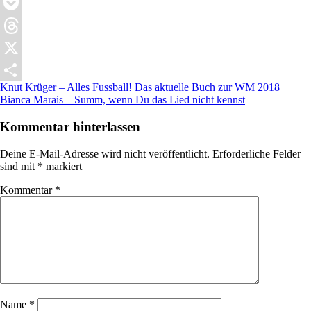
Reddit
Pocket
Threads
X
Beitragsnavigation
Vorheriger
Knut Krüger – Alles Fussball! Das aktuelle Buch zur WM 2018
Teilen
Beitrag:
Nächster
Bianca Marais – Summ, wenn Du das Lied nicht kennst
Beitrag:
Kommentar hinterlassen
Deine E-Mail-Adresse wird nicht veröffentlicht.
Erforderliche Felder
sind mit
*
markiert
Kommentar
*
Name
*