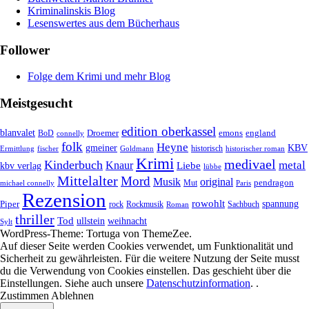
Kriminalinskis Blog
Lesenswertes aus dem Bücherhaus
Follower
Folge dem Krimi und mehr Blog
Meistgesucht
edition oberkassel
blanvalet
Droemer
emons
BoD
england
connelly
folk
Heyne
gmeiner
KBV
historisch
historischer roman
Ermittlung
fischer
Goldmann
Krimi
medivael
Kinderbuch
metal
Knaur
Liebe
kbv verlag
lübbe
Mittelalter
Mord
Musik
original
pendragon
Mut
Paris
michael connelly
Rezension
rowohlt
spannung
Piper
rock
Rockmusik
Roman
Sachbuch
thriller
Tod
ullstein
weihnacht
Sylt
WordPress-Theme: Tortuga von ThemeZee.
Auf dieser Seite werden Cookies verwendet, um Funktionalität und
Sicherheit zu gewährleisten. Für die weitere Nutzung der Seite musst
du die Verwendung von Cookies einstellen. Das geschieht über die
Einstellungen
. Siehe auch unsere
Datenschutzinformation
. .
Zustimmen
Ablehnen