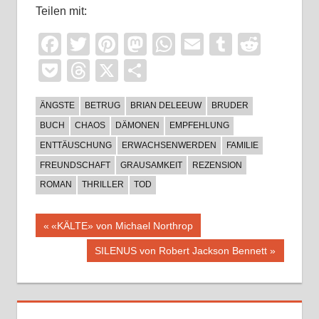
Teilen mit:
Facebook
Twitter
Pinterest
Mastodon
WhatsApp
Email
Tumblr
Reddi
Pocket
Threads
X
Teilen
ÄNGSTE
BETRUG
BRIAN DELEEUW
BRUDER
BUCH
CHAOS
DÄMONEN
EMPFEHLUNG
ENTTÄUSCHUNG
ERWACHSENWERDEN
FAMILIE
FREUNDSCHAFT
GRAUSAMKEIT
REZENSION
ROMAN
THRILLER
TOD
Beitragsnavigation
Vorheriger
«KÄLTE» von Michael Northrop
Beitrag:
Nächster
SILENUS von Robert Jackson Bennett
Beitrag: