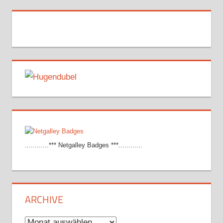
............*** Netgalley Badges ***............
ARCHIVE
Archive