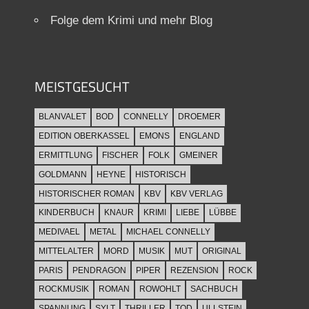
Folge dem Krimi und mehr Blog
MEISTGESUCHT
BLANVALET
BOD
CONNELLY
DROEMER
EDITION OBERKASSEL
EMONS
ENGLAND
ERMITTLUNG
FISCHER
FOLK
GMEINER
GOLDMANN
HEYNE
HISTORISCH
HISTORISCHER ROMAN
KBV
KBV VERLAG
KINDERBUCH
KNAUR
KRIMI
LIEBE
LÜBBE
MEDIVAEL
METAL
MICHAEL CONNELLY
MITTELALTER
MORD
MUSIK
MUT
ORIGINAL
PARIS
PENDRAGON
PIPER
REZENSION
ROCK
ROCKMUSIK
ROMAN
ROWOHLT
SACHBUCH
SPANNUNG
SYLT
THRILLER
TOD
ULLSTEIN