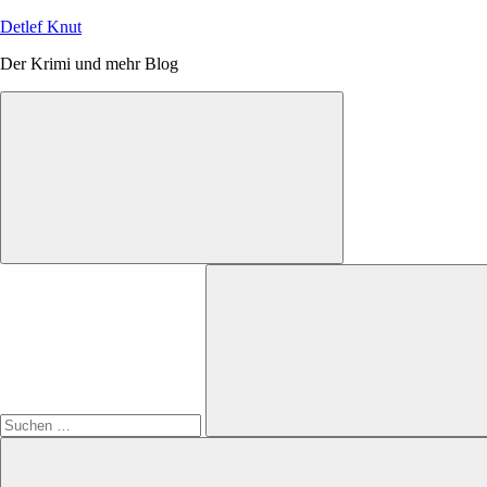
Zum
Detlef Knut
Inhalt
Der Krimi und mehr Blog
springen
Suchen
nach:
Suchen