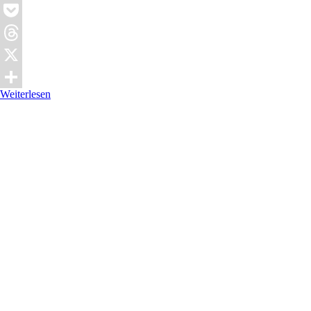
Reddit
Pocket
Threads
X
Weiterlesen
Teilen