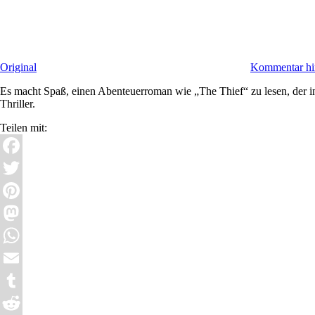
Original
Kommentar hin
Es macht Spaß, einen Abenteuerroman wie „The Thief“ zu lesen, der in
Thriller.
Teilen mit:
Facebook
Twitter
Pinterest
Mastodon
WhatsApp
Email
Tumblr