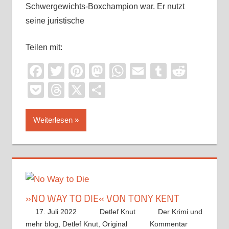
Schwergewichts-Boxchampion war. Er nutzt
seine juristische
Teilen mit:
Facebook
Twitter
Pinterest
Mastodon
WhatsApp
Email
Tumblr
Reddi
Pocket
Threads
X
Teilen
Weiterlesen
»NO WAY TO DIE« VON TONY KENT
17. Juli 2022
Detlef Knut
Der Krimi und
mehr blog
,
Detlef Knut
,
Original
Kommentar