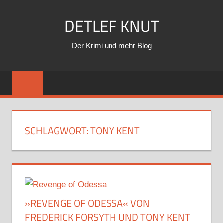
Zum
DETLEF KNUT
Inhalt
springen
Der Krimi und mehr Blog
SCHLAGWORT:
TONY KENT
»REVENGE OF ODESSA« VON
FREDERICK FORSYTH UND TONY KENT