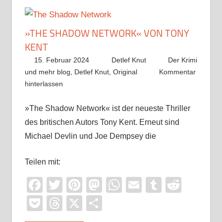
»THE SHADOW NETWORK« VON TONY
KENT
15. Februar 2024
Detlef Knut
Der Krimi
und mehr blog
,
Detlef Knut
,
Original
Kommentar
hinterlassen
»The Shadow Network« ist der neueste Thriller
des britischen Autors Tony Kent. Erneut sind
Michael Devlin und Joe Dempsey die
Teilen mit:
Facebook
Twitter
Pinterest
Mastodon
WhatsApp
Email
Tumblr
Reddi
Pocket
Threads
X
Teilen