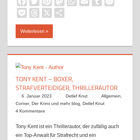
Facebook
Twitter
Pinterest
Mastodon
WhatsApp
Email
Tumblr
Reddi
Pocket
Threads
X
Teilen
Weiterlesen
TONY KENT – BOXER,
STRAFVERTEIDIGER, THRILLERAUTOR
6. Januar 2023
Detlef Knut
Allgemein
,
Corner
,
Der Krimi und mehr blog
,
Detlef Knut
4 Kommentare
Tony Kent ist ein Thrillerautor, der zufällig auch
ein Top-Anwalt für Strafrecht und ein