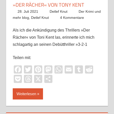
»DER RÄCHER« VON TONY KENT
28. Juli 2021
Detlef Knut
Der Krimi und
mehr blog
,
Detlef Knut
4 Kommentare
Als ich die Ankündigung des Thrillers »Der
Rächer« von Toni Kent las, erinnerte ich mich
schlagartig an seinen Debütthriller »3-2-1
Teilen mit:
Facebook
Twitter
Pinterest
Mastodon
WhatsApp
Email
Tumblr
Reddi
Pocket
Threads
X
Teilen
Weiterlesen