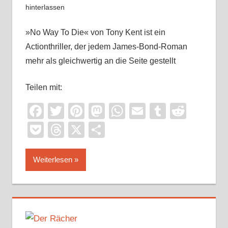
hinterlassen
»No Way To Die« von Tony Kent ist ein
Actionthriller, der jedem James-Bond-Roman
mehr als gleichwertig an die Seite gestellt
Teilen mit:
Facebook
Twitter
Pinterest
Mastodon
WhatsApp
Email
Tumblr
Reddi
Pocket
Threads
X
Teilen
Weiterlesen