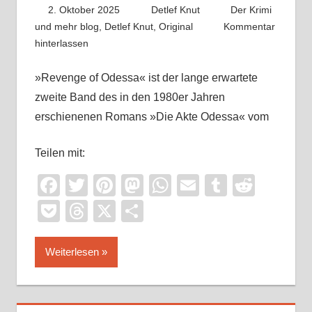
2. Oktober 2025
Detlef Knut
Der Krimi
und mehr blog
,
Detlef Knut
,
Original
Kommentar
hinterlassen
»Revenge of Odessa« ist der lange erwartete
zweite Band des in den 1980er Jahren
erschienenen Romans »Die Akte Odessa« vom
Teilen mit:
Facebook
Twitter
Pinterest
Mastodon
WhatsApp
Email
Tumblr
Reddi
Pocket
Threads
X
Teilen
Weiterlesen