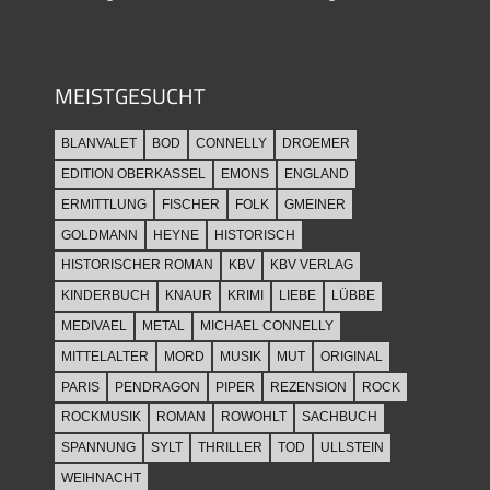
MEISTGESUCHT
BLANVALET
BOD
CONNELLY
DROEMER
EDITION OBERKASSEL
EMONS
ENGLAND
ERMITTLUNG
FISCHER
FOLK
GMEINER
GOLDMANN
HEYNE
HISTORISCH
HISTORISCHER ROMAN
KBV
KBV VERLAG
KINDERBUCH
KNAUR
KRIMI
LIEBE
LÜBBE
MEDIVAEL
METAL
MICHAEL CONNELLY
MITTELALTER
MORD
MUSIK
MUT
ORIGINAL
PARIS
PENDRAGON
PIPER
REZENSION
ROCK
ROCKMUSIK
ROMAN
ROWOHLT
SACHBUCH
SPANNUNG
SYLT
THRILLER
TOD
ULLSTEIN
WEIHNACHT