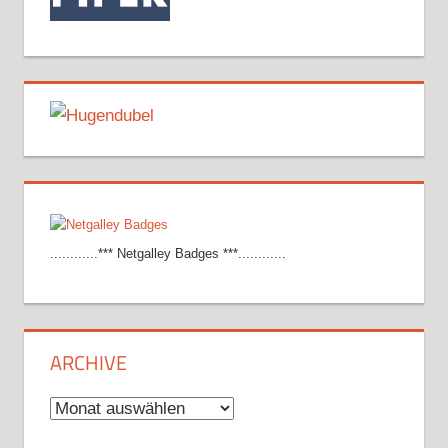
............*** Netgalley Badges ***............
ARCHIVE
Archive