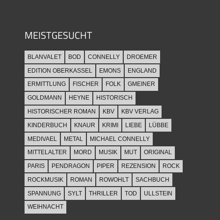
MEISTGESUCHT
BLANVALET
BOD
CONNELLY
DROEMER
EDITION OBERKASSEL
EMONS
ENGLAND
ERMITTLUNG
FISCHER
FOLK
GMEINER
GOLDMANN
HEYNE
HISTORISCH
HISTORISCHER ROMAN
KBV
KBV VERLAG
KINDERBUCH
KNAUR
KRIMI
LIEBE
LÜBBE
MEDIVAEL
METAL
MICHAEL CONNELLY
MITTELALTER
MORD
MUSIK
MUT
ORIGINAL
PARIS
PENDRAGON
PIPER
REZENSION
ROCK
ROCKMUSIK
ROMAN
ROWOHLT
SACHBUCH
SPANNUNG
SYLT
THRILLER
TOD
ULLSTEIN
WEIHNACHT