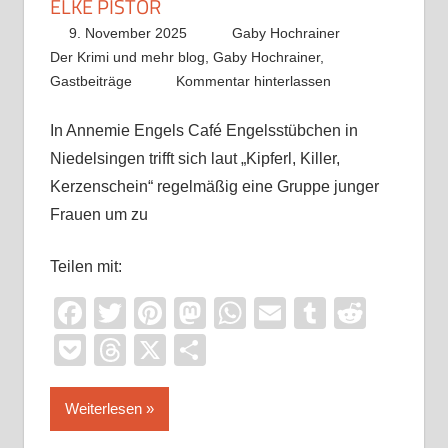
ELKE PISTOR
9. November 2025
Gaby Hochrainer
Der Krimi und mehr blog
,
Gaby Hochrainer
,
Gastbeiträge
Kommentar hinterlassen
In Annemie Engels Café Engelsstübchen in
Niedelsingen trifft sich laut „Kipferl, Killer,
Kerzenschein“ regelmäßig eine Gruppe junger
Frauen um zu
Teilen mit:
Facebook
Twitter
Pinterest
Mastodon
WhatsApp
Email
Tumblr
Reddi
Pocket
Threads
X
Teilen
Weiterlesen