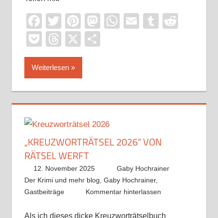
Facebook
Twitter
Pinterest
Mastodon
WhatsApp
Email
Tumblr
Reddi
Pocket
Threads
X
Teilen
Weiterlesen
„KREUZWORTRÄTSEL 2026“ VON
RÄTSEL WERFT
12. November 2025
Gaby Hochrainer
Der Krimi und mehr blog
,
Gaby Hochrainer
,
Gastbeiträge
Kommentar hinterlassen
Als ich dieses dicke Kreuzworträtselbuch