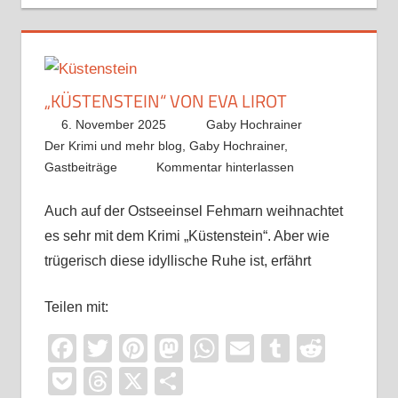
„KÜSTENSTEIN“ VON EVA LIROT
6. November 2025
Gaby Hochrainer
Der Krimi und mehr blog
,
Gaby Hochrainer
,
Gastbeiträge
Kommentar hinterlassen
Auch auf der Ostseeinsel Fehmarn weihnachtet
es sehr mit dem Krimi „Küstenstein“. Aber wie
trügerisch diese idyllische Ruhe ist, erfährt
Teilen mit:
Facebook
Twitter
Pinterest
Mastodon
WhatsApp
Email
Tumblr
Reddi
Pocket
Threads
X
Teilen