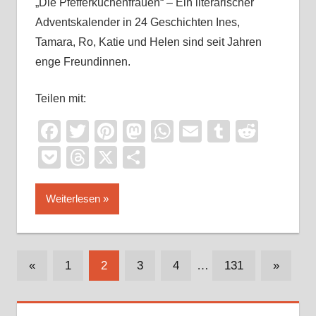
„Die Pfefferkuchenfrauen“ – Ein literarischer
Adventskalender in 24 Geschichten Ines,
Tamara, Ro, Katie und Helen sind seit Jahren
enge Freundinnen.
Teilen mit:
Facebook
Twitter
Pinterest
Mastodon
WhatsApp
Email
Tumblr
Reddi
Pocket
Threads
X
Teilen
Weiterlesen
Seitennummerierung
Vorherige
Nächste
«
1
2
3
4
…
131
»
Beiträge
Beiträge
der