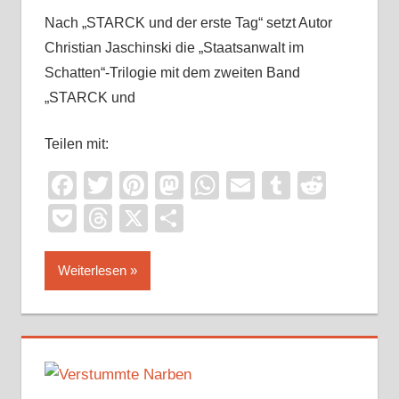
Nach „STARCK und der erste Tag“ setzt Autor
Christian Jaschinski die „Staatsanwalt im
Schatten“-Trilogie mit dem zweiten Band
„STARCK und
Teilen mit:
Facebook
Twitter
Pinterest
Mastodon
WhatsApp
Email
Tumblr
Reddi
Pocket
Threads
X
Teilen
Weiterlesen