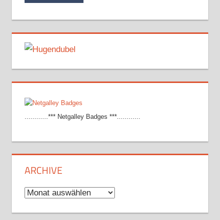
............*** Netgalley Badges ***............
ARCHIVE
Archive