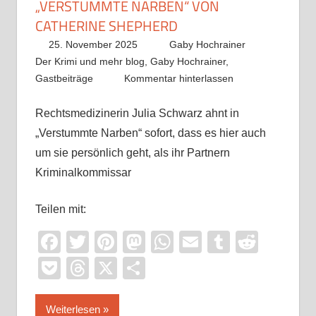
„VERSTUMMTE NARBEN“ VON
CATHERINE SHEPHERD
25. November 2025
Gaby Hochrainer
Der Krimi und mehr blog
,
Gaby Hochrainer
,
Gastbeiträge
Kommentar hinterlassen
Rechtsmedizinerin Julia Schwarz ahnt in
„Verstummte Narben“ sofort, dass es hier auch
um sie persönlich geht, als ihr Partnern
Kriminalkommissar
Teilen mit:
Facebook
Twitter
Pinterest
Mastodon
WhatsApp
Email
Tumblr
Reddi
Pocket
Threads
X
Teilen
Weiterlesen