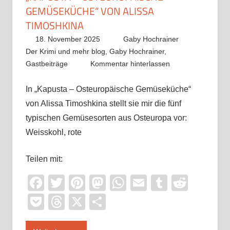
GEMÜSEKÜCHE“ VON ALISSA
TIMOSHKINA
18. November 2025
Gaby Hochrainer
Der Krimi und mehr blog
,
Gaby Hochrainer
,
Gastbeiträge
Kommentar hinterlassen
In „Kapusta – Osteuropäische Gemüseküche“
von Alissa Timoshkina stellt sie mir die fünf
typischen Gemüsesorten aus Osteuropa vor:
Weisskohl, rote
Teilen mit:
Facebook
Twitter
Pinterest
Mastodon
WhatsApp
Email
Tumblr
Reddi
Pocket
Threads
X
Teilen