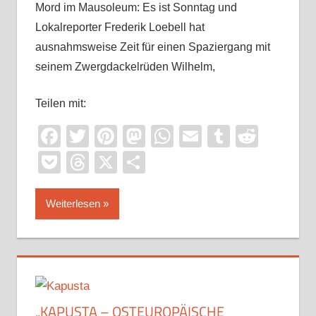
Mord im Mausoleum: Es ist Sonntag und
Lokalreporter Frederik Loebell hat
ausnahmsweise Zeit für einen Spaziergang mit
seinem Zwergdackelrüden Wilhelm,
Teilen mit:
Facebook
Twitter
Pinterest
Mastodon
WhatsApp
Email
Tumblr
Reddi
Pocket
Threads
X
Teilen
Weiterlesen
„KAPUSTA – OSTEUROPÄISCHE