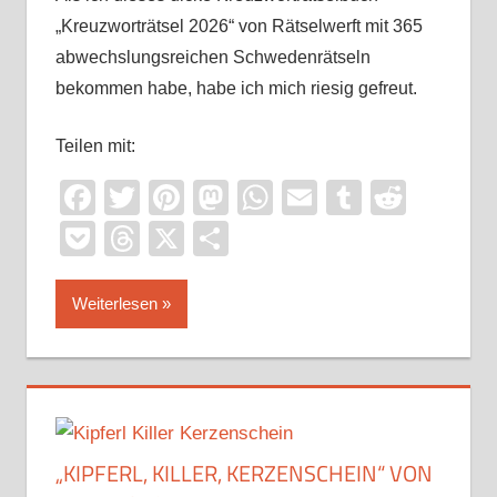
„Kreuzworträtsel 2026“ von Rätselwerft mit 365
abwechslungsreichen Schwedenrätseln
bekommen habe, habe ich mich riesig gefreut.
Teilen mit:
Facebook
Twitter
Pinterest
Mastodon
WhatsApp
Email
Tumblr
Reddi
Pocket
Threads
X
Teilen
Weiterlesen
„KIPFERL, KILLER, KERZENSCHEIN“ VON