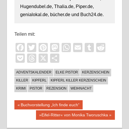
Hugendubel.de, Thalia.de, Piper.de,
genialokal.de, bücher.de und Buch24.de.
Teilen mit:
Facebook
Twitter
Pinterest
Mastodon
WhatsApp
Email
Tumblr
Reddi
Pocket
Threads
X
Teilen
ADVENTSKALENDER
ELKE PISTOR
KERZENSCHEIN
KILLER
KIPFERL
KIPFERL KILLER KERZENSCHEIN
KRIMI
PISTOR
REZENSION
WEIHNACHT
Beitragsnavigation
Vorheriger
Buchvorstellung „Ich finde euch“
Beitrag:
Nächster
»Eifel-Ritter« von Monika Tworuschka
Beitrag: