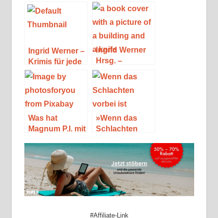
von
Hannah Deitch
Autorengruppe
Ingrid Werner
Ingrid Werner –
Hrsg. –
Krimis für jede
Mordsmäßig
Lebenslage
Münchnerisch
Was hat
»Wenn das
Magnum P.I. mit
Schlachten
Robert B.
vorbei ist« von
Parker zu tun?
T. C. Boyle
#Affiliate-Link