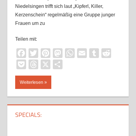
Niedelsingen trifft sich laut „Kipferl, Killer,
Kerzenschein“ regelmäßig eine Gruppe junger
Frauen um zu
Teilen mit:
Facebook
Twitter
Pinterest
Mastodon
WhatsApp
Email
Tumblr
Reddi
Pocket
Threads
X
Teilen
Weiterlesen
SPECIALS: