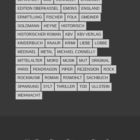
EDITION OBERKASSEL
EMONS
ENGLAND
ERMITTLUNG
FISCHER
FOLK
GMEINER
GOLDMANN
HEYNE
HISTORISCH
HISTORISCHER ROMAN
KBV
KBV VERLAG
KINDERBUCH
KNAUR
KRIMI
LIEBE
LÜBBE
MEDIVAEL
METAL
MICHAEL CONNELLY
MITTELALTER
MORD
MUSIK
MUT
ORIGINAL
PARIS
PENDRAGON
PIPER
REZENSION
ROCK
ROCKMUSIK
ROMAN
ROWOHLT
SACHBUCH
SPANNUNG
SYLT
THRILLER
TOD
ULLSTEIN
WEIHNACHT