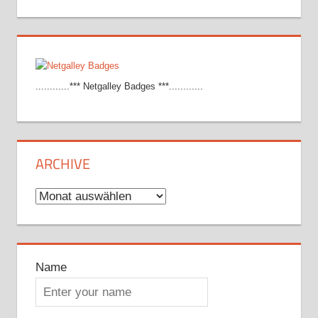
............*** Netgalley Badges ***............
ARCHIVE
Archive
Name