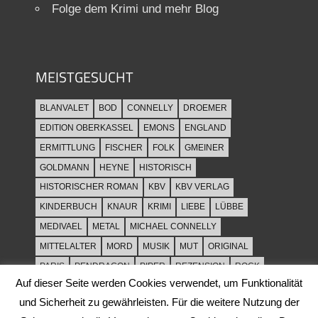
Folge dem Krimi und mehr Blog
MEISTGESUCHT
BLANVALET
BOD
CONNELLY
DROEMER
EDITION OBERKASSEL
EMONS
ENGLAND
ERMITTLUNG
FISCHER
FOLK
GMEINER
GOLDMANN
HEYNE
HISTORISCH
HISTORISCHER ROMAN
KBV
KBV VERLAG
KINDERBUCH
KNAUR
KRIMI
LIEBE
LÜBBE
MEDIVAEL
METAL
MICHAEL CONNELLY
MITTELALTER
MORD
MUSIK
MUT
ORIGINAL
PARIS
PENDRAGON
PIPER
REZENSION
ROCK
Auf dieser Seite werden Cookies verwendet, um Funktionalität
ROCKMUSIK
ROMAN
ROWOHLT
SACHBUCH
und Sicherheit zu gewährleisten. Für die weitere Nutzung der
SPANNUNG
SYLT
THRILLER
TOD
ULLSTEIN