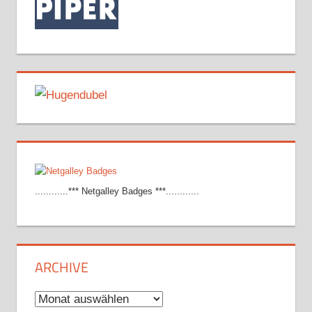
............*** Netgalley Badges ***............
ARCHIVE
Archive