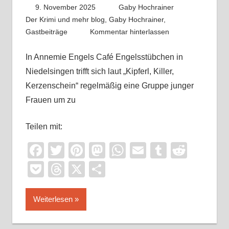
9. November 2025
Gaby Hochrainer
Der Krimi und mehr blog
,
Gaby Hochrainer
,
Gastbeiträge
Kommentar hinterlassen
In Annemie Engels Café Engelsstübchen in
Niedelsingen trifft sich laut „Kipferl, Killer,
Kerzenschein“ regelmäßig eine Gruppe junger
Frauen um zu
Teilen mit:
Facebook
Twitter
Pinterest
Mastodon
WhatsApp
Email
Tumblr
Reddi
Pocket
Threads
X
Teilen
Weiterlesen