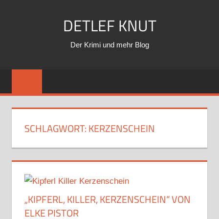
Zum
DETLEF KNUT
Inhalt
springen
Der Krimi und mehr Blog
SCHLAGWORT:
KERZENSCHEIN
„KIPFERL, KILLER, KERZENSCHEIN“ VON
ELKE PISTOR