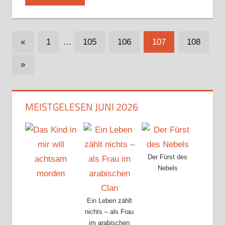
Seitennummerierung
Vorherige
«
1
…
105
106
107
108
Beiträge
der
Nächste
»
Beiträge
Beiträge
MEISTGELESEN JUNI 2026
Der Fürst des
Nebels
Ein Leben zählt
nichts – als Frau
im arabischen