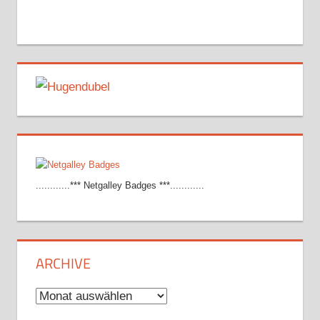
............*** Netgalley Badges ***............
ARCHIVE
Archive