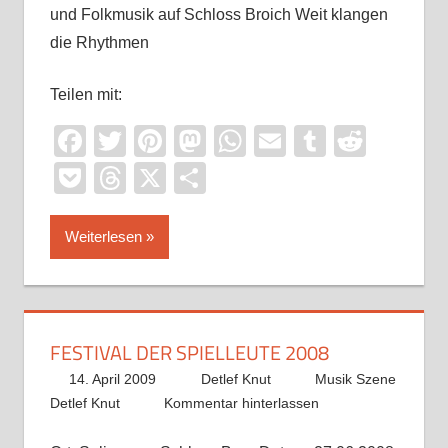
und Folkmusik auf Schloss Broich Weit klangen
die Rhythmen
Teilen mit:
Facebook
Twitter
Pinterest
Mastodon
WhatsApp
Email
Tumblr
Reddi
Pocket
Threads
X
Teilen
Weiterlesen
FESTIVAL DER SPIELLEUTE 2008
14. April 2009
Detlef Knut
Musik Szene
Detlef Knut
Kommentar hinterlassen