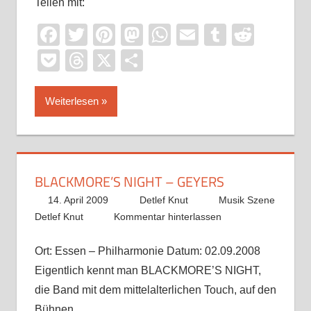
Teilen mit:
Facebook
Twitter
Pinterest
Mastodon
WhatsApp
Email
Tumblr
Reddi
Pocket
Threads
X
Teilen
Weiterlesen
BLACKMORE’S NIGHT – GEYERS
14. April 2009
Detlef Knut
Musik Szene
Detlef Knut
Kommentar hinterlassen
Ort: Essen – Philharmonie Datum: 02.09.2008
Eigentlich kennt man BLACKMORE’S NIGHT,
die Band mit dem mittelalterlichen Touch, auf den
Bühnen