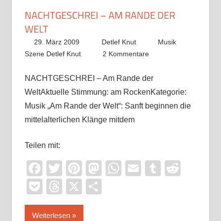
NACHTGESCHREI – AM RANDE DER
WELT
29. März 2009
Detlef Knut
Musik
Szene Detlef Knut
2 Kommentare
NACHTGESCHREI – Am Rande der
WeltAktuelle Stimmung: am RockenKategorie:
Musik „Am Rande der Welt“: Sanft beginnen die
mittelalterlichen Klänge mitdem
Teilen mit:
Facebook
Twitter
Pinterest
Mastodon
WhatsApp
Email
Tumblr
Reddi
Pocket
Threads
X
Teilen
Weiterlesen