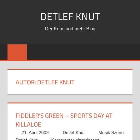
Zum
DETLEF KNUT
Inhalt
springen
Der Krimi und mehr Blog
AUTOR:
DETLEF KNUT
FIDDLER’S GREEN – SPORTS DAY AT
KILLALOE
21. April 2009
Detlef Knut
Musik Szene