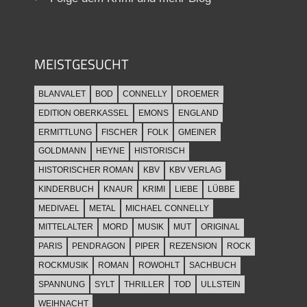
MEISTGESUCHT
BLANVALET
BOD
CONNELLY
DROEMER
EDITION OBERKASSEL
EMONS
ENGLAND
ERMITTLUNG
FISCHER
FOLK
GMEINER
GOLDMANN
HEYNE
HISTORISCH
HISTORISCHER ROMAN
KBV
KBV VERLAG
KINDERBUCH
KNAUR
KRIMI
LIEBE
LÜBBE
MEDIVAEL
METAL
MICHAEL CONNELLY
MITTELALTER
MORD
MUSIK
MUT
ORIGINAL
PARIS
PENDRAGON
PIPER
REZENSION
ROCK
ROCKMUSIK
ROMAN
ROWOHLT
SACHBUCH
SPANNUNG
SYLT
THRILLER
TOD
ULLSTEIN
WEIHNACHT