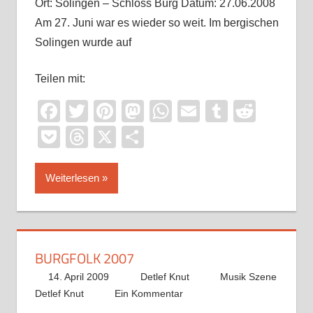
Ort: Solingen – Schloss Burg Datum: 27.06.2008
Am 27. Juni war es wieder so weit. Im bergischen
Solingen wurde auf
Teilen mit:
Facebook
Twitter
Pinterest
Mastodon
WhatsApp
Email
Tumblr
Reddi
Pocket
Threads
X
Teilen
Weiterlesen
BURGFOLK 2007
14. April 2009
Detlef Knut
Musik Szene
Detlef Knut
Ein Kommentar