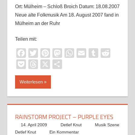
Ort: Mülheim – Schloß Broich Datum: 18.08.2007
Neue alte Folkmusik Am 18. August 2007 fand in
Mülheim an der Ruhr
Teilen mit:
Facebook
Twitter
Pinterest
Mastodon
WhatsApp
Email
Tumblr
Reddi
Pocket
Threads
X
Teilen
Weiterlesen
RAINSTORM PROJECT – PURPLE EYES
14. April 2009
Detlef Knut
Musik Szene
Detlef Knut
Ein Kommentar