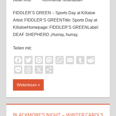
Detlef Knut
Kommentar hinterlassen
FIDDLER’S GREEN – Sports Day at Killaloe
Artist: FIDDLER’S GREENTitle: Sports Day at
KillaloeHomepage: FIDDLER’S GREENLabel:
DEAF SHEPHERD „Hurray, hurray,
Teilen mit:
Facebook
Twitter
Pinterest
Mastodon
WhatsApp
Email
Tumblr
Reddi
Pocket
Threads
X
Teilen
Weiterlesen
BLACKMORE’S NIGHT – WINTER CAROLS