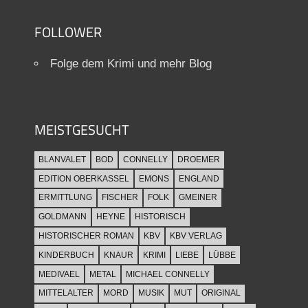
FOLLOWER
Folge dem Krimi und mehr Blog
MEISTGESUCHT
BLANVALET
BOD
CONNELLY
DROEMER
EDITION OBERKASSEL
EMONS
ENGLAND
ERMITTLUNG
FISCHER
FOLK
GMEINER
GOLDMANN
HEYNE
HISTORISCH
HISTORISCHER ROMAN
KBV
KBV VERLAG
KINDERBUCH
KNAUR
KRIMI
LIEBE
LÜBBE
MEDIVAEL
METAL
MICHAEL CONNELLY
MITTELALTER
MORD
MUSIK
MUT
ORIGINAL