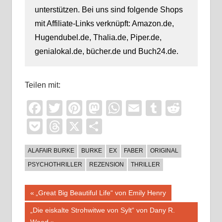
unterstützen. Bei uns sind folgende Shops
mit Affiliate-Links verknüpft: Amazon.de,
Hugendubel.de, Thalia.de, Piper.de,
genialokal.de, bücher.de und Buch24.de.
Teilen mit:
Facebook
Twitter
Pinterest
Mastodon
WhatsApp
Email
Tumblr
Reddi
Pocket
Threads
X
Teilen
ALAFAIR BURKE
BURKE
EX
FABER
ORIGINAL
PSYCHOTHRILLER
REZENSION
THRILLER
Beitragsnavigation
Vorheriger
„Great Big Beautiful Life“ von Emily Henry
Beitrag:
Nächster
„Die eiskalte Strohwitwe von Sylt“ von Dany R.
Beitrag: