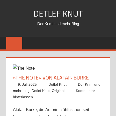
Zum
DETLEF KNUT
Inhalt
springen
Der Krimi und mehr Blog
»THE NOTE« VON ALAFAIR BURKE
9. Juli 2025
Detlef Knut
Der Krimi und
mehr blog
,
Detlef Knut
,
Original
Kommentar
hinterlassen
Alafair Burke, die Autorin, zählt schon seit