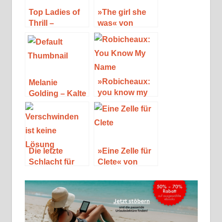
Top Ladies of
»The girl she
Thrill –
was« von
Nervenkitzel
Alafair Burke
aus den USA
»Robicheaux:
Melanie
you know my
Golding – Kalte
name« von
Wasser
James Lee
Burke
Die letzte
»Eine Zelle für
Schlacht für
Clete« von
Dave und Clete
James Lee
Burke