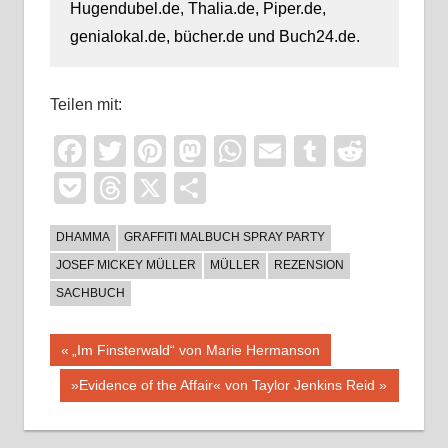
Hugendubel.de, Thalia.de, Piper.de,
genialokal.de, bücher.de und Buch24.de.
Teilen mit:
Facebook
Twitter
Pinterest
Mastodon
WhatsApp
Email
Tumblr
Reddi
Pocket
Threads
X
Teilen
DHAMMA
GRAFFITI MALBUCH SPRAY PARTY
JOSEF MICKEY MÜLLER
MÜLLER
REZENSION
SACHBUCH
Beitragsnavigation
Vorheriger
„Im Finsterwald“ von Marie Hermanson
Beitrag:
Nächster
»Evidence of the Affair« von Taylor Jenkins Reid
Beitrag: