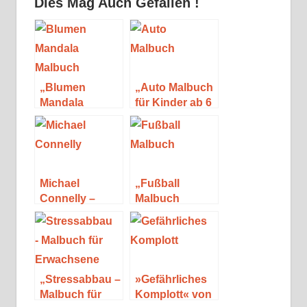
Dies Mag Auch Gefallen !
„Blumen
„Auto Malbuch
Mandala
für Kinder ab 6
Malbuch“ von
Jahren – Coole
Josef Mickey
Sportwagen“
Müller
von Mickey
Müller
Michael
„Fußball
Connelly –
Malbuch
Seine Bücher
STARS &
und Figuren
LEGENDEN der
(Special)
deutschen
Nationalmannschaft“
von Mickey
„Stressabbau –
»Gefährliches
Müller
Malbuch für
Komplott« von