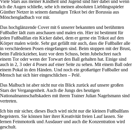
Viele Stars aus meiner Kindheit und Jugend sind hier dabei und wenn
ich die Augen schließe, sehe ich meinen absoluten Lieblingsspieler
Günther Netzer in seinem damaligen Trikot bei der Borussia aus
Mönchengladbach vor mir.
Das hochglänzende Cover mit 6 unserer bekannten und berühmten
Fußballer lädt zum anschauen und malen ein. Hier ist bestimmt für
jeden Fußballfan ein Kicker dabei, dem er gerne ein Trikot auf den
Körper malen würde. Sehr gut gefällt mir auch, dass die Fußballer alle
in verschiedenen Posen eingefangen sind. Beim stoppen mit der Brust,
beim Fallrückzieher, kurz vor dem Schuss, beim Jubelschrei nach
einem Tor oder wenn der Torwart den Ball gehalten hat. Einige sind
auch in 2, 3 oder 4 Posen auf einer Seite zu sehen. Mit einem Ball oder
einem Pokal in den Händen. Und noch ein großartiger Fußballer und
Mensch hat sich hier eingeschlichen – Pelé.
Das Malbuch ist aber nicht nur ein Blick zurück auf unsere großen
Stars der Vergangenheit. Auch die Jungs des heutigen
Nationalmannschaftskaders mit ihrem Trainer Julian Nagelsmann sind
vertreten.
Ich bin mir sicher, dieses Buch wird nicht nur die kleinen Fußballfans
begeistern. Sie können hier ihrer Kreativität freien Lauf lassen. Sie
lernen Feinmotorik und Ausdauer und auch die Konzentration wird
geschult.