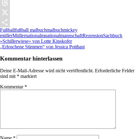
Pocket
Threads
X
Fußball
fußball malbuch
malbuch
mickey
Teilen
müller
Müller
nationalm
nationalmannschaft
Rezension
Sachbuch
Beitragsnavigation
Vorheriger
»Schillerwiese« von Lotte Kinskofer
Beitrag:
Nächster
„Erloschene Stimmen“ von Jessica Potthast
Beitrag:
Kommentar hinterlassen
Deine E-Mail-Adresse wird nicht veröffentlicht.
Erforderliche Felder
sind mit
*
markiert
Kommentar
*
Name
*