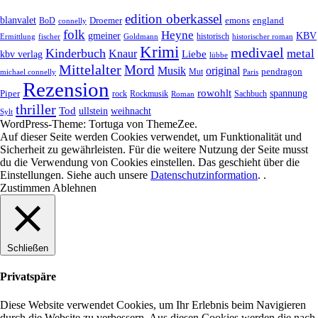
edition oberkassel
blanvalet
Droemer
emons
BoD
england
connelly
folk
Heyne
gmeiner
KBV
historisch
historischer roman
Ermittlung
fischer
Goldmann
Krimi
medivael
Kinderbuch
metal
Knaur
Liebe
kbv verlag
lübbe
Mittelalter
Mord
Musik
original
pendragon
Mut
michael connelly
Paris
Rezension
rowohlt
spannung
Piper
rock
Rockmusik
Roman
Sachbuch
thriller
Tod
ullstein
weihnacht
Sylt
WordPress-Theme: Tortuga von ThemeZee.
Auf dieser Seite werden Cookies verwendet, um Funktionalität und
Sicherheit zu gewährleisten. Für die weitere Nutzung der Seite musst
du die Verwendung von Cookies einstellen. Das geschieht über die
Einstellungen
. Siehe auch unsere
Datenschutzinformation
. .
Zustimmen
Ablehnen
Schließen
Privatspäre
Diese Website verwendet Cookies, um Ihr Erlebnis beim Navigieren
durch die Website zu verbessern. Aus diesen Cookies werden die nach