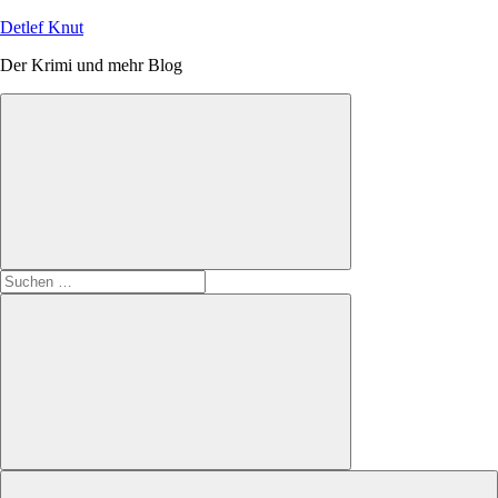
Zum
Detlef Knut
Inhalt
Der Krimi und mehr Blog
springen
Suchen
nach:
Suchen