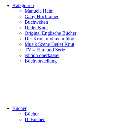
Kategorien
Manuela Hahn
Gaby Hochrainer
Buchwelten
Detlef Knut
Original Englische Bücher
Der Krimi und mehr blog
Musik Szene Detlef Knut
TV – Film und Serie
edition oberkassel
Buchvorstellung
Bücher
Bücher
IT-Bücher