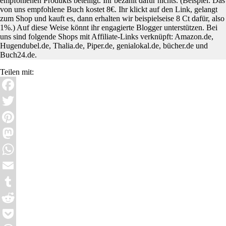
empfohlenen Produkts beteiligt. Ihr bezahlt dafür nichts. (Beispiel: Das
von uns empfohlene Buch kostet 8€. Ihr klickt auf den Link, gelangt
zum Shop und kauft es, dann erhalten wir beispielseise 8 Ct dafür, also
1%.) Auf diese Weise könnt ihr engagierte Blogger unterstützen. Bei
uns sind folgende Shops mit Affiliate-Links verknüpft: Amazon.de,
Hugendubel.de, Thalia.de, Piper.de, genialokal.de, bücher.de und
Buch24.de.
Teilen mit:
Facebook
Twitter
Pinterest
Mastodon
WhatsApp
Email
Tumblr
Reddit