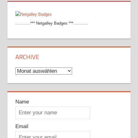
............*** Netgalley Badges ***............
ARCHIVE
Archive
Name
Email