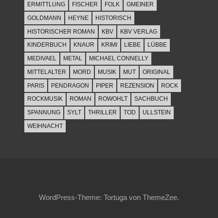
ERMITTLUNG
FISCHER
FOLK
GMEINER
GOLDMANN
HEYNE
HISTORISCH
HISTORISCHER ROMAN
KBV
KBV VERLAG
KINDERBUCH
KNAUR
KRIMI
LIEBE
LÜBBE
MEDIVAEL
METAL
MICHAEL CONNELLY
MITTELALTER
MORD
MUSIK
MUT
ORIGINAL
PARIS
PENDRAGON
PIPER
REZENSION
ROCK
ROCKMUSIK
ROMAN
ROWOHLT
SACHBUCH
SPANNUNG
SYLT
THRILLER
TOD
ULLSTEIN
WEIHNACHT
WordPress-Theme: Tortuga von ThemeZee.