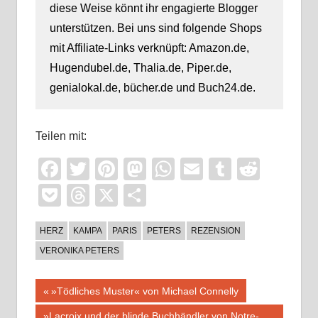
diese Weise könnt ihr engagierte Blogger
unterstützen. Bei uns sind folgende Shops
mit Affiliate-Links verknüpft: Amazon.de,
Hugendubel.de, Thalia.de, Piper.de,
genialokal.de, bücher.de und Buch24.de.
Teilen mit:
Facebook
Twitter
Pinterest
Mastodon
WhatsApp
Email
Tumblr
Reddi
Pocket
Threads
X
Teilen
HERZ
KAMPA
PARIS
PETERS
REZENSION
VERONIKA PETERS
Beitragsnavigation
Vorheriger
»Tödliches Muster« von Michael Connelly
Beitrag:
Nächster
»Lacroix und der blinde Buchhändler von Notre-