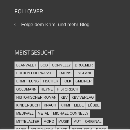
FOLLOWER
Folge dem Krimi und mehr Blog
MEISTGESUCHT
BLANVALET
BOD
CONNELLY
DROEMER
EDITION OBERKASSEL
EMONS
ENGLAND
ERMITTLUNG
FISCHER
FOLK
GMEINER
GOLDMANN
HEYNE
HISTORISCH
HISTORISCHER ROMAN
KBV
KBV VERLAG
KINDERBUCH
KNAUR
KRIMI
LIEBE
LÜBBE
MEDIVAEL
METAL
MICHAEL CONNELLY
MITTELALTER
MORD
MUSIK
MUT
ORIGINAL
PARIS
PENDRAGON
PIPER
REZENSION
ROCK