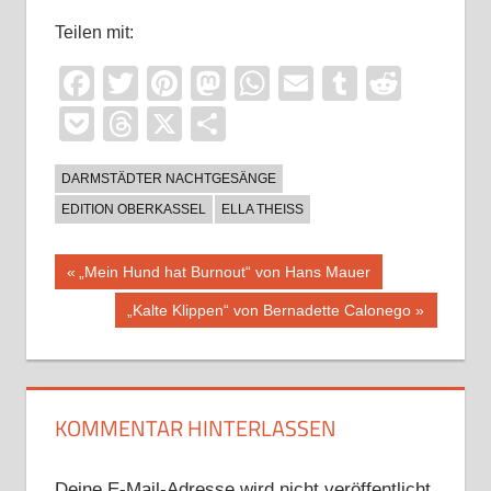
Teilen mit:
Facebook
Twitter
Pinterest
Mastodon
WhatsApp
Email
Tumblr
Reddi
Pocket
Threads
X
Teilen
DARMSTÄDTER NACHTGESÄNGE
EDITION OBERKASSEL
ELLA THEISS
Beitragsnavigation
Vorheriger
„Mein Hund hat Burnout“ von Hans Mauer
Beitrag:
Nächster
„Kalte Klippen“ von Bernadette Calonego
Beitrag:
KOMMENTAR HINTERLASSEN
Deine E-Mail-Adresse wird nicht veröffentlicht.