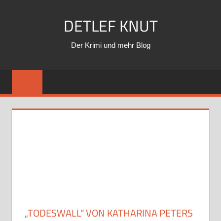
Zum
DETLEF KNUT
Inhalt
springen
Der Krimi und mehr Blog
„TODESWALL“ VON KATHARINA PETERS