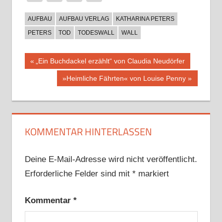
AUFBAU
AUFBAU VERLAG
KATHARINA PETERS
PETERS
TOD
TODESWALL
WALL
Beitragsnavigation
Vorheriger
„Ein Buchdackel erzählt“ von Claudia Neudörfer
Beitrag:
Nächster
»Heimliche Fährten« von Louise Penny
Beitrag:
KOMMENTAR HINTERLASSEN
Deine E-Mail-Adresse wird nicht veröffentlicht.
Erforderliche Felder sind mit
*
markiert
Kommentar
*