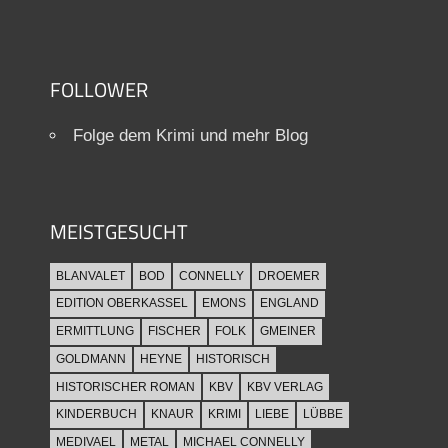
FOLLOWER
Folge dem Krimi und mehr Blog
MEISTGESUCHT
BLANVALET
BOD
CONNELLY
DROEMER
EDITION OBERKASSEL
EMONS
ENGLAND
ERMITTLUNG
FISCHER
FOLK
GMEINER
GOLDMANN
HEYNE
HISTORISCH
HISTORISCHER ROMAN
KBV
KBV VERLAG
KINDERBUCH
KNAUR
KRIMI
LIEBE
LÜBBE
MEDIVAEL
METAL
MICHAEL CONNELLY