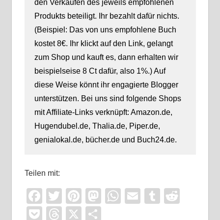
den Verkäufen des jeweils empfohlenen
Produkts beteiligt. Ihr bezahlt dafür nichts.
(Beispiel: Das von uns empfohlene Buch
kostet 8€. Ihr klickt auf den Link, gelangt
zum Shop und kauft es, dann erhalten wir
beispielseise 8 Ct dafür, also 1%.) Auf
diese Weise könnt ihr engagierte Blogger
unterstützen. Bei uns sind folgende Shops
mit Affiliate-Links verknüpft: Amazon.de,
Hugendubel.de, Thalia.de, Piper.de,
genialokal.de, bücher.de und Buch24.de.
Teilen mit:
Facebook
Twitter
Pinterest
Mastodon
WhatsApp
Email
Tumblr
Reddi
Pocket
Threads
X
Teilen