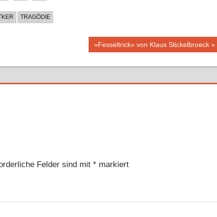
TKER
TRAGÖDIE
Nächster
»Fesseltrick« von Klaus Stickelbroeck
Beitrag:
orderliche Felder sind mit
*
markiert