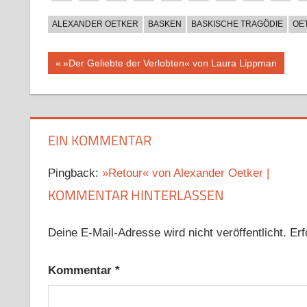
ALEXANDER OETKER
BASKEN
BASKISCHE TRAGÖDIE
OE
Beitragsnavigation
Vorheriger
»Der Geliebte der Verlobten« von Laura Lippman
Beitrag:
EIN KOMMENTAR
Pingback:
»Retour« von Alexander Oetker |
KOMMENTAR HINTERLASSEN
Deine E-Mail-Adresse wird nicht veröffentlicht.
Erf
Kommentar
*