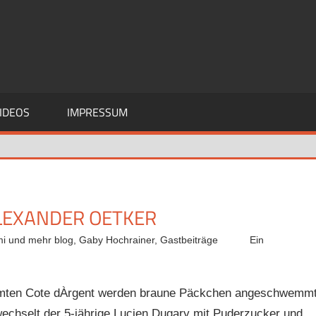
IDEOS
IMPRESSUM
ALEXANDER OETKER
mi und mehr blog
,
Gaby Hochrainer
,
Gastbeiträge
Ein
esamten Cote dÀrgent werden braune Päckchen angeschwemmt
wechselt der 5-jährige Lucien Dugary mit Puderzucker und