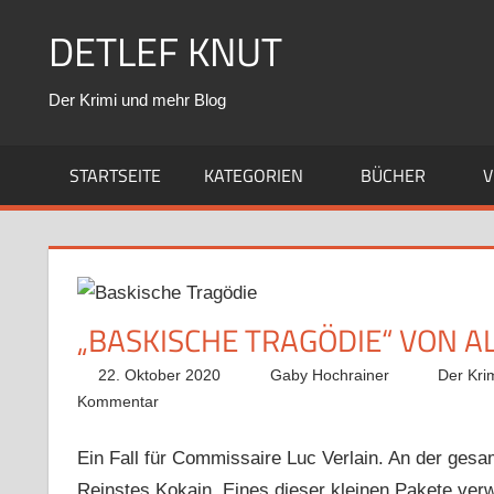
Zum
DETLEF KNUT
Inhalt
springen
Der Krimi und mehr Blog
STARTSEITE
KATEGORIEN
BÜCHER
V
„BASKISCHE TRAGÖDIE“ VON 
22. Oktober 2020
Gaby Hochrainer
Der Kri
Kommentar
Ein Fall für Commissaire Luc Verlain. An der g
Reinstes Kokain. Eines dieser kleinen Pakete ver