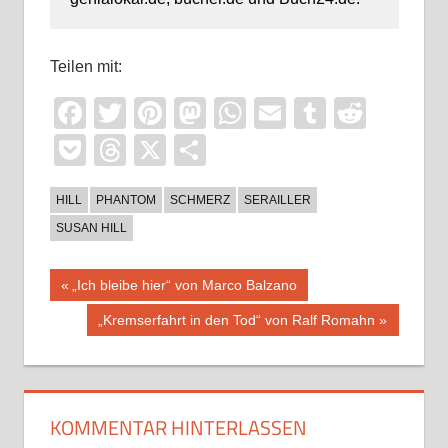
Teilen mit:
Facebook
Twitter
Pinterest
Mastodon
WhatsApp
Email
Tumblr
Reddi
Pocket
Threads
X
Teilen
HILL
PHANTOM
SCHMERZ
SERAILLER
SUSAN HILL
Beitragsnavigation
Vorheriger
„Ich bleibe hier“ von Marco Balzano
Beitrag:
Nächster
„Kremserfahrt in den Tod“ von Ralf Romahn
Beitrag:
KOMMENTAR HINTERLASSEN