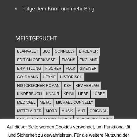
Folge dem Krimi und mehr Blog
MEISTGESUCHT
BLANVALET
BOD
CONNELLY
DROEMER
EDITION OBERKASSEL
EMONS
ENGLAND
ERMITTLUNG
FISCHER
FOLK
GMEINER
GOLDMANN
HEYNE
HISTORISCH
HISTORISCHER ROMAN
KBV
KBV VERLAG
KINDERBUCH
KNAUR
KRIMI
LIEBE
LÜBBE
MEDIVAEL
METAL
MICHAEL CONNELLY
MITTELALTER
MORD
MUSIK
MUT
ORIGINAL
PARIS
PENDRAGON
PIPER
REZENSION
ROCK
Auf dieser Seite werden Cookies verwendet, um Funktionalität
ROCKMUSIK
ROMAN
ROWOHLT
SACHBUCH
und Sicherheit zu gewährleisten. Für die weitere Nutzung der
SPANNUNG
SYLT
THRILLER
TOD
ULLSTEIN