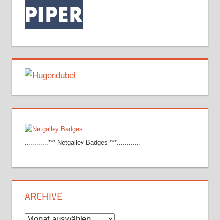
............*** Netgalley Badges ***............
ARCHIVE
Archive