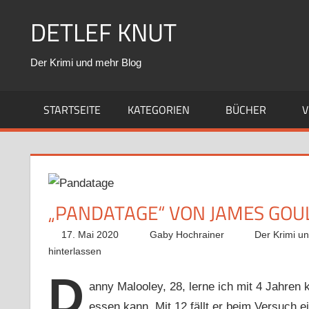
Zum
DETLEF KNUT
Inhalt
springen
Der Krimi und mehr Blog
STARTSEITE
KATEGORIEN
BÜCHER
V
„PANDATAGE“ VON JAMES GO
17. Mai 2020
Gaby Hochrainer
Der Krimi u
hinterlassen
D
anny Malooley, 28, lerne ich mit 4 Jahren 
essen kann. Mit 12 fällt er beim Versuch 