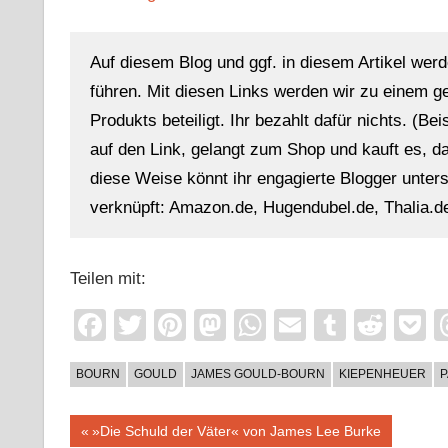
Auf diesem Blog und ggf. in diesem Artikel werd
führen. Mit diesen Links werden wir zu einem g
Produkts beteiligt. Ihr bezahlt dafür nichts. (Be
auf den Link, gelangt zum Shop und kauft es, dan
diese Weise könnt ihr engagierte Blogger unterst
verknüpft: Amazon.de, Hugendubel.de, Thalia.de
Teilen mit:
Facebook
Twitter
Pinterest
Mastodon
WhatsApp
Email
Tumblr
Redd
P
BOURN
GOULD
JAMES GOULD-BOURN
KIEPENHEUER
P
Beitragsnavigation
Vorheriger
»Die Schuld der Väter« von James Lee Burke