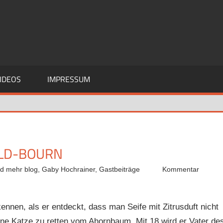
IDEOS
IMPRESSUM
ULD-BOURN
nd mehr blog
,
Gaby Hochrainer
,
Gastbeiträge
Kommentar
kennen, als er entdeckt, dass man Seife mit Zitrusduft nicht
eine Katze zu retten vom Ahornbaum. Mit 18 wird er Vater de