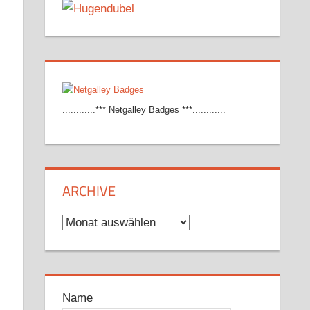
............*** Netgalley Badges ***............
ARCHIVE
Archive
Name