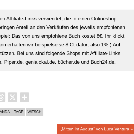
en Affiliate-Links verwendet, die in einen Onlineshop
eringen Anteil an den Verkäufen des jeweils empfohlenen
ispiel: Das von uns empfohlene Buch kostet 8€. Ihr klickt
n erhalten wir beispielseise 8 Ct dafür, also 1%.) Auf
ützen. Bei uns sind folgende Shops mit Affiliate-Links
, Piper.de, genialokal.de, bücher.de und Buch24.de.
it
ocket
Threads
X
Teilen
ANDA
TAGE
WITSCH
Nächster
„Mitten im August“ von Luca Ventura