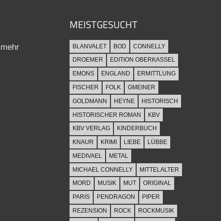
MEISTGESUCHT
 mehr
BLANVALET
BOD
CONNELLY
DROEMER
EDITION OBERKASSEL
EMONS
ENGLAND
ERMITTLUNG
FISCHER
FOLK
GMEINER
GOLDMANN
HEYNE
HISTORISCH
HISTORISCHER ROMAN
KBV
KBV VERLAG
KINDERBUCH
KNAUR
KRIMI
LIEBE
LÜBBE
MEDIVAEL
METAL
MICHAEL CONNELLY
MITTELALTER
MORD
MUSIK
MUT
ORIGINAL
PARIS
PENDRAGON
PIPER
REZENSION
ROCK
ROCKMUSIK