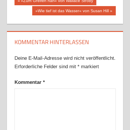
Beitragsnavigation
Vorheriger
»Zum Greifen nah« von Wallace Stroby
Beitrag:
Nächster
»Wie tief ist das Wasser« von Susan Hill
Beitrag:
KOMMENTAR HINTERLASSEN
Deine E-Mail-Adresse wird nicht veröffentlicht.
Erforderliche Felder sind mit
*
markiert
Kommentar
*