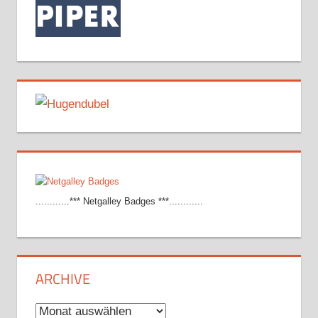
............*** Netgalley Badges ***............
ARCHIVE
Archive