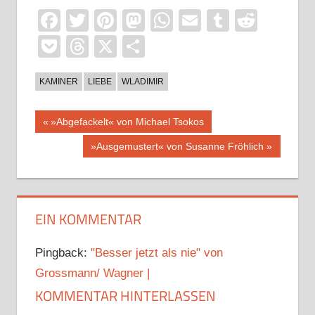
Facebook
Twitter
Pinterest
Mastodon
WhatsApp
Email
Tumblr
Reddi
Pocket
Threads
X
Teilen
KAMINER
LIEBE
WLADIMIR
Beitragsnavigation
Vorheriger
»Abgefackelt« von Michael Tsokos
Beitrag:
Nächster
»Ausgemustert« von Susanne Fröhlich
Beitrag:
EIN KOMMENTAR
Pingback:
"Besser jetzt als nie" von
Grossmann/ Wagner |
KOMMENTAR HINTERLASSEN