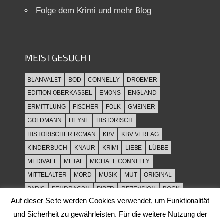
Folge dem Krimi und mehr Blog
MEISTGESUCHT
BLANVALET
BOD
CONNELLY
DROEMER
EDITION OBERKASSEL
EMONS
ENGLAND
ERMITTLUNG
FISCHER
FOLK
GMEINER
GOLDMANN
HEYNE
HISTORISCH
HISTORISCHER ROMAN
KBV
KBV VERLAG
KINDERBUCH
KNAUR
KRIMI
LIEBE
LÜBBE
MEDIVAEL
METAL
MICHAEL CONNELLY
MITTELALTER
MORD
MUSIK
MUT
ORIGINAL
PARIS
PENDRAGON
PIPER
REZENSION
ROCK
Auf dieser Seite werden Cookies verwendet, um Funktionalität
ROCKMUSIK
ROMAN
ROWOHLT
SACHBUCH
und Sicherheit zu gewährleisten. Für die weitere Nutzung der
SPANNUNG
SYLT
THRILLER
TOD
ULLSTEIN