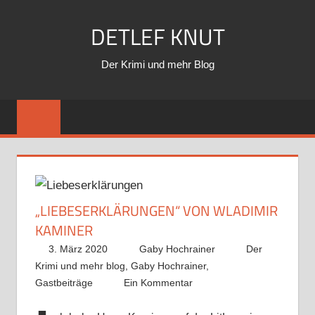
Zum
DETLEF KNUT
Inhalt
springen
Der Krimi und mehr Blog
„LIEBESERKLÄRUNGEN“ VON WLADIMIR
KAMINER
3. März 2020
Gaby Hochrainer
Der
Krimi und mehr blog
,
Gaby Hochrainer
,
Gastbeiträge
Ein Kommentar