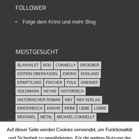
FOLLOWER
Folge dem Krimi und mehr Blog
MEISTGESUCHT
BLANVALET
BOD
CONNELLY
DROEMER
EDITION OBERKASSEL
EMONS
ENGLAND
ERMITTLUNG
FISCHER
FOLK
GMEINER
GOLDMANN
HEYNE
HISTORISCH
HISTORISCHER ROMAN
KBV
KBV VERLAG
KINDERBUCH
KNAUR
KRIMI
LIEBE
LÜBBE
MEDIVAEL
METAL
MICHAEL CONNELLY
MITTELALTER
MORD
MUSIK
MUT
ORIGINAL
Auf dieser Seite werden Cookies verwendet, um Funktionalität
PARIS
PENDRAGON
PIPER
REZENSION
ROCK
und Sicherheit zu gewährleisten. Für die weitere Nutzung der