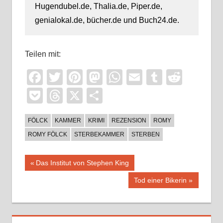
Hugendubel.de, Thalia.de, Piper.de,
genialokal.de, bücher.de und Buch24.de.
Teilen mit:
Facebook
Twitter
Pinterest
Mastodon
WhatsApp
Email
Tumblr
Reddi
Pocket
Threads
X
Teilen
FÖLCK
KAMMER
KRIMI
REZENSION
ROMY
ROMY FÖLCK
STERBEKAMMER
STERBEN
Beitragsnavigation
Vorheriger
Das Institut von Stephen King
Beitrag:
Nächster
Tod einer Bikerin
Beitrag: