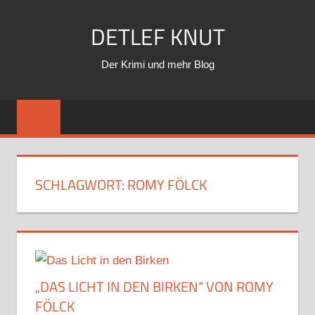
Zum
DETLEF KNUT
Inhalt
springen
Der Krimi und mehr Blog
SCHLAGWORT:
ROMY FÖLCK
„DAS LICHT IN DEN BIRKEN“ VON ROMY
FÖLCK