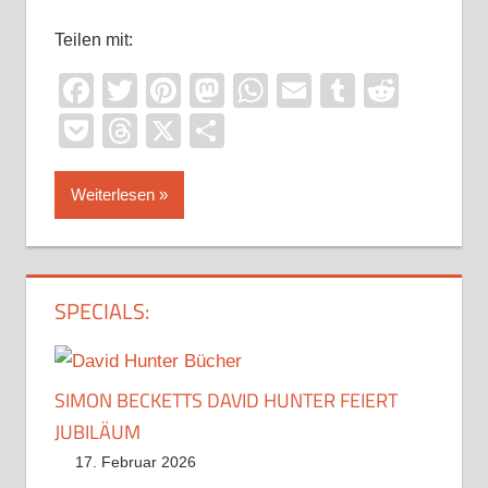
Teilen mit:
Facebook
Twitter
Pinterest
Mastodon
WhatsApp
Email
Tumblr
Reddi
Pocket
Threads
X
Teilen
Weiterlesen
SPECIALS:
SIMON BECKETTS DAVID HUNTER FEIERT
JUBILÄUM
17. Februar 2026