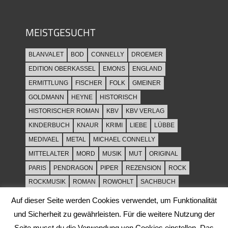
MEISTGESUCHT
BLANVALET
BOD
CONNELLY
DROEMER
EDITION OBERKASSEL
EMONS
ENGLAND
ERMITTLUNG
FISCHER
FOLK
GMEINER
GOLDMANN
HEYNE
HISTORISCH
HISTORISCHER ROMAN
KBV
KBV VERLAG
KINDERBUCH
KNAUR
KRIMI
LIEBE
LÜBBE
MEDIVAEL
METAL
MICHAEL CONNELLY
MITTELALTER
MORD
MUSIK
MUT
ORIGINAL
PARIS
PENDRAGON
PIPER
REZENSION
ROCK
ROCKMUSIK
ROMAN
ROWOHLT
SACHBUCH
SPANNUNG
SYLT
THRILLER
TOD
ULLSTEIN
Auf dieser Seite werden Cookies verwendet, um Funktionalität
WEIHNACHT
und Sicherheit zu gewährleisten. Für die weitere Nutzung der
Seite musst du die Verwendung von Cookies einstellen. Das