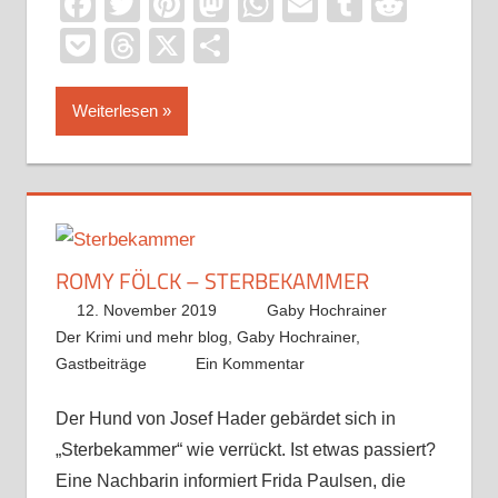
Facebook
Twitter
Pinterest
Mastodon
WhatsApp
Email
Tumblr
Reddi
Pocket
Threads
X
Teilen
Weiterlesen
ROMY FÖLCK – STERBEKAMMER
12. November 2019
Gaby Hochrainer
Der Krimi und mehr blog
,
Gaby Hochrainer
,
Gastbeiträge
Ein Kommentar
Der Hund von Josef Hader gebärdet sich in
„Sterbekammer“ wie verrückt. Ist etwas passiert?
Eine Nachbarin informiert Frida Paulsen, die