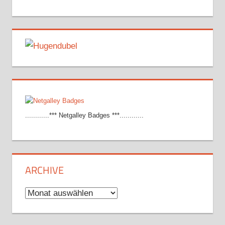
............*** Netgalley Badges ***............
ARCHIVE
Archive