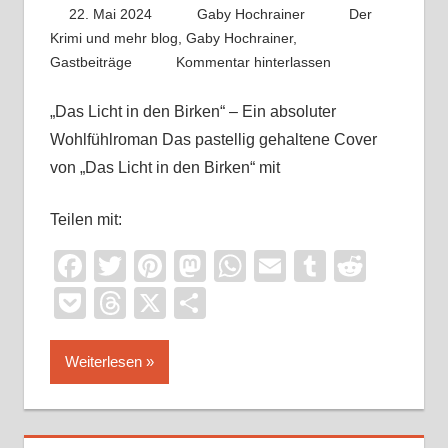
22. Mai 2024
Gaby Hochrainer
Der
Krimi und mehr blog
,
Gaby Hochrainer
,
Gastbeiträge
Kommentar hinterlassen
„Das Licht in den Birken“ – Ein absoluter
Wohlfühlroman Das pastellig gehaltene Cover
von „Das Licht in den Birken“ mit
Teilen mit:
Facebook
Twitter
Pinterest
Mastodon
WhatsApp
Email
Tumblr
Reddi
Pocket
Threads
X
Teilen
Weiterlesen