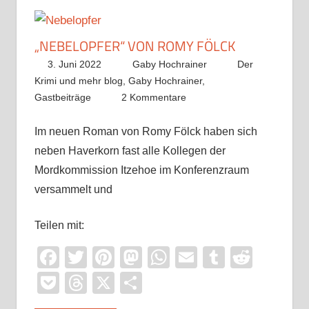
„NEBELOPFER“ VON ROMY FÖLCK
3. Juni 2022
Gaby Hochrainer
Der
Krimi und mehr blog
,
Gaby Hochrainer
,
Gastbeiträge
2 Kommentare
Im neuen Roman von Romy Fölck haben sich
neben Haverkorn fast alle Kollegen der
Mordkommission Itzehoe im Konferenzraum
versammelt und
Teilen mit:
Facebook
Twitter
Pinterest
Mastodon
WhatsApp
Email
Tumblr
Reddi
Pocket
Threads
X
Teilen