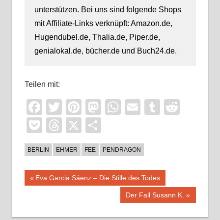
unterstützen. Bei uns sind folgende Shops
mit Affiliate-Links verknüpft: Amazon.de,
Hugendubel.de, Thalia.de, Piper.de,
genialokal.de, bücher.de und Buch24.de.
Teilen mit:
Facebook
Twitter
Pinterest
Mastodon
WhatsApp
Email
Tumblr
Reddi
Pocket
Threads
X
Teilen
BERLIN
EHMER
FEE
PENDRAGON
Beitragsnavigation
Vorheriger
Eva Garcia Sáenz – Die Stille des Todes
Beitrag:
Nächster
Der Fall Susann K.
Beitrag: