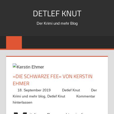
Zum
DETLEF KNUT
Inhalt
springen
Der Krimi und mehr Blog
»DIE SCHWARZE FEE« VON KERSTIN
EHMER
18. September 2019
Detlef Knut
Der
Krimi und mehr blog
,
Detlef Knut
Kommentar
hinterlassen