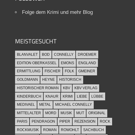
Folge dem Krimi und mehr Blog
MEISTGESUCHT
BLANVALET
BOD
CONNELLY
DROEMER
EDITION OBERKASSEL
EMONS
ENGLAND
ERMITTLUNG
FISCHER
FOLK
GMEINER
GOLDMANN
HEYNE
HISTORISCH
HISTORISCHER ROMAN
KBV
KBV VERLAG
KINDERBUCH
KNAUR
KRIMI
LIEBE
LÜBBE
MEDIVAEL
METAL
MICHAEL CONNELLY
MITTELALTER
MORD
MUSIK
MUT
ORIGINAL
PARIS
PENDRAGON
PIPER
REZENSION
ROCK
ROCKMUSIK
ROMAN
ROWOHLT
SACHBUCH