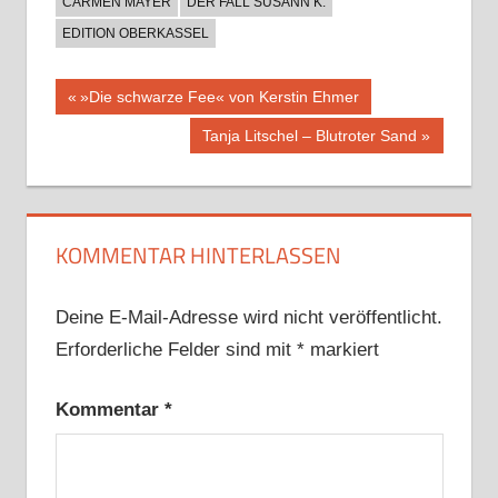
CARMEN MAYER
DER FALL SUSANN K.
EDITION OBERKASSEL
Beitragsnavigation
Vorheriger
»Die schwarze Fee« von Kerstin Ehmer
Beitrag:
Nächster
Tanja Litschel – Blutroter Sand
Beitrag:
KOMMENTAR HINTERLASSEN
Deine E-Mail-Adresse wird nicht veröffentlicht.
Erforderliche Felder sind mit
*
markiert
Kommentar
*