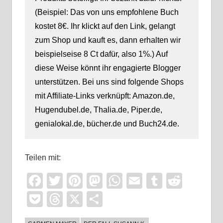
(Beispiel: Das von uns empfohlene Buch
kostet 8€. Ihr klickt auf den Link, gelangt
zum Shop und kauft es, dann erhalten wir
beispielseise 8 Ct dafür, also 1%.) Auf
diese Weise könnt ihr engagierte Blogger
unterstützen. Bei uns sind folgende Shops
mit Affiliate-Links verknüpft: Amazon.de,
Hugendubel.de, Thalia.de, Piper.de,
genialokal.de, bücher.de und Buch24.de.
Teilen mit:
Facebook
Twitter
Pinterest
Mastodon
WhatsApp
Email
Tumblr
Reddi
Pocket
Threads
X
Teilen