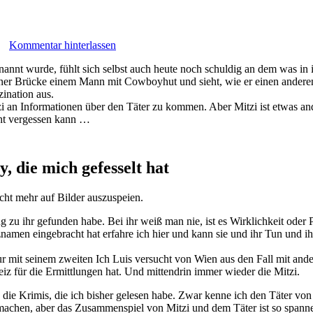
Kommentar hinterlassen
nannt wurde, fühlt sich selbst auch heute noch schuldig an dem was in
 einer Brücke einem Mann mit Cowboyhut und sieht, wie er einen ander
zination aus.
 an Informationen über den Täter zu kommen. Aber Mitzi ist etwas ander
cht vergessen kann …
, die mich gefesselt hat
cht mehr auf Bilder auszuspeien.
ang zu ihr gefunden habe. Bei ihr weiß man nie, ist es Wirklichkeit oder
pitznamen eingebracht hat erfahre ich hier und kann sie und ihr Tun un
 mit seinem zweiten Ich Luis versucht von Wien aus den Fall mit and
z für die Ermittlungen hat. Und mittendrin immer wieder die Mitzi.
ls die Krimis, die ich bisher gelesen habe. Zwar kenne ich den Täter vo
achen, aber das Zusammenspiel von Mitzi und dem Täter ist so spannend