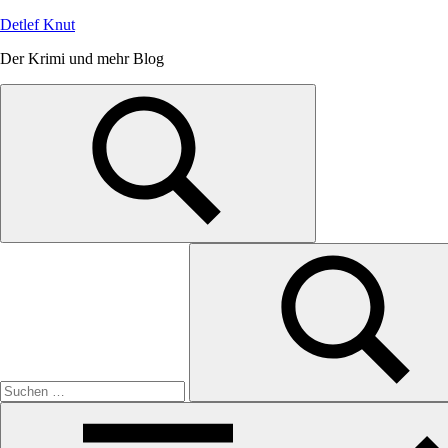
Zum
Detlef Knut
Inhalt
Der Krimi und mehr Blog
springen
Suchen
nach:
Suchen