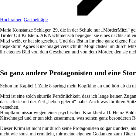
Hochrainer
,
Gastbeiträge
Maria Konstanze Schlager, 29, die in der Schule nur „MörderMitzi“ ge
Tiroler Ort Kufstein. Als Nachtmensch begegnet sie eines nachts auf
Mitzi weiß, er hat sie gesehen. Und das löst in ihr eine ganz eigene Fas
Inspektorin Agnes Kirschnagel versucht ihr Möglichstes um durch Mitzi
ihr eigenes Bild von dem Geschehen und von dem Mörder, den sie ni
So ganz andere Protagonisten und eine Story
Schon im Kapitel 1 Zeile 8 springt mein Kopfkino an und hört ab da ni
Mitzi ist eine solch skurrile Persönlichkeit, dass ich lange keinen Zug
dass ich sie mit der Zeit „lieben gelernt“ habe. Auch was ihr ihren S
verstehen.
Hauptkommissar wegen einer psychischen Krankheit a.D. Heinz Baldur
Kirschnagel und er tun sich zusammen, was seinen ganz besonderen Rei
Dieser Krimi ist nicht nur durch seine Protagonisten so ganz anders, a
nicht wie sonst mit ermitteln, mir meine eigenen Gedanken zum Täter m