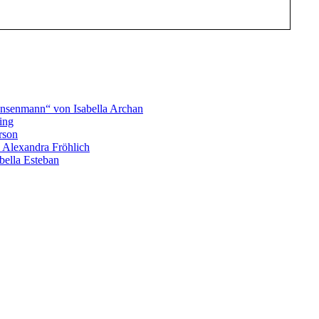
ensenmann“ von Isabella Archan
ing
rson
 Alexandra Fröhlich
bella Esteban