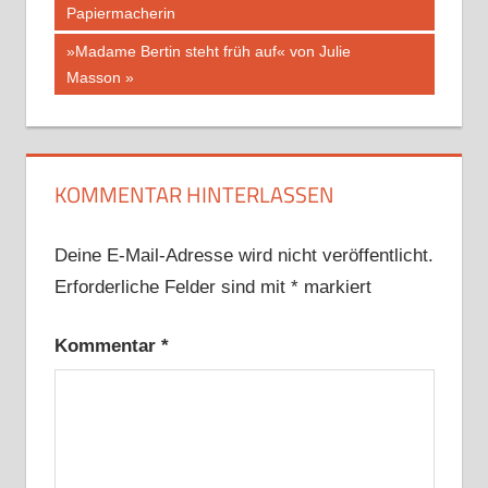
Beitrag:
Papiermacherin
Nächster
»Madame Bertin steht früh auf« von Julie
Beitrag:
Masson
KOMMENTAR HINTERLASSEN
Deine E-Mail-Adresse wird nicht veröffentlicht.
Erforderliche Felder sind mit
*
markiert
Kommentar
*