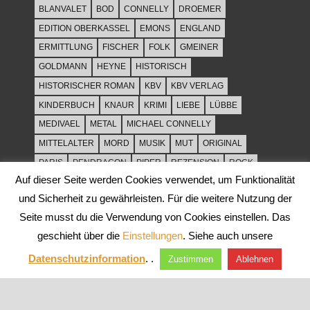
BLANVALET
BOD
CONNELLY
DROEMER
EDITION OBERKASSEL
EMONS
ENGLAND
ERMITTLUNG
FISCHER
FOLK
GMEINER
GOLDMANN
HEYNE
HISTORISCH
HISTORISCHER ROMAN
KBV
KBV VERLAG
KINDERBUCH
KNAUR
KRIMI
LIEBE
LÜBBE
MEDIVAEL
METAL
MICHAEL CONNELLY
MITTELALTER
MORD
MUSIK
MUT
ORIGINAL
PARIS
PENDRAGON
PIPER
REZENSION
ROCK
Auf dieser Seite werden Cookies verwendet, um Funktionalität
ROCKMUSIK
ROMAN
ROWOHLT
SACHBUCH
und Sicherheit zu gewährleisten. Für die weitere Nutzung der
SPANNUNG
SYLT
THRILLER
TOD
ULLSTEIN
Seite musst du die Verwendung von Cookies einstellen. Das
WEIHNACHT
geschieht über die
Einstellungen
. Siehe auch unsere
Datenschutzinformation
. .
Zustimmen
Ablehnen