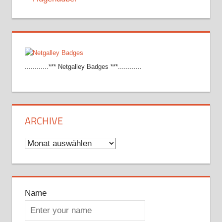
............*** Netgalley Badges ***............
ARCHIVE
Archive
Name