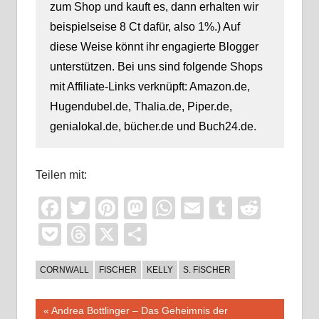
zum Shop und kauft es, dann erhalten wir
beispielseise 8 Ct dafür, also 1%.) Auf
diese Weise könnt ihr engagierte Blogger
unterstützen. Bei uns sind folgende Shops
mit Affiliate-Links verknüpft: Amazon.de,
Hugendubel.de, Thalia.de, Piper.de,
genialokal.de, bücher.de und Buch24.de.
Teilen mit:
Facebook
Twitter
Pinterest
Mastodon
WhatsApp
Email
Tumblr
Reddi
Pocket
Threads
X
Teilen
CORNWALL
FISCHER
KELLY
S. FISCHER
Beitragsnavigation
Vorheriger
Andrea Bottlinger – Das Geheimnis der