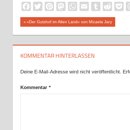
Facebook
Twitter
Pinterest
Mastodon
WhatsApp
Email
Tumblr
Redd
P
Beitragsnavigation
Vorheriger
»Der Gutshof im Alten Land« von Micaela Jary
Beitrag:
KOMMENTAR HINTERLASSEN
Deine E-Mail-Adresse wird nicht veröffentlicht.
Erf
Kommentar
*