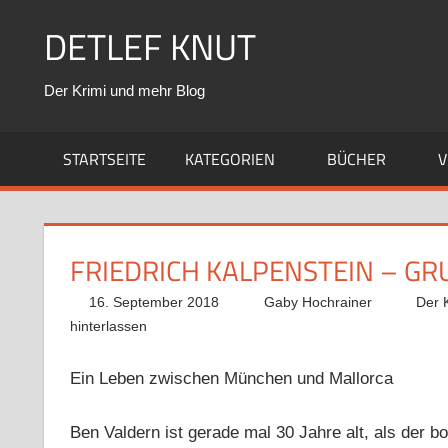
Zum
DETLEF KNUT
Inhalt
springen
Der Krimi und mehr Blog
STARTSEITE
KATEGORIEN
BÜCHER
V
FRIEDRICH KALPENSTEIN – G
16. September 2018
Gaby Hochrainer
Der 
hinterlassen
Ein Leben zwischen München und Mallorca
Ben Valdern ist gerade mal 30 Jahre alt, als der b