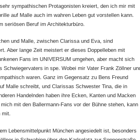
 sehr sympathischen Protagonisten kreiert, den ich mir mit
ille auf Malle auch im wahren Leben gut vorstellen kann.
m seriösen Beruf im Architekturbüro.
en und Malle, zwischen Clarissa und Eva, sind
t. Aber lange Zeit meistert er dieses Doppelleben mit
etrunkenen Fans im UNIVERSUM umgehen, aber macht sich
s Schwiegervaters in spe. Wobei mir Vater Frank Zöllner un
 sympathisch waren. Ganz im Gegensatz zu Bens Freund
f Malle schreibt, und Clarissas Schwester Tina, die in
 anderen Handelnden haben ihre Ecken, Kanten und Macken
ch mich mit den Ballermann-Fans vor der Bühne stehen, kann
 mit.
em Lebensmittelpunkt München angesiedelt ist, besonders
Zöllner in Schwabing über den Karlsplatz zur Sonnenstraße,